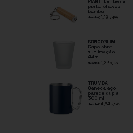
PIANTI Lanterna
porta-chaves
bambu
1,18
€
s/IVA
desde
SONGOBLIM
Copo shot
sublimação
44ml
1,22
€
s/IVA
desde
TRUMBA
Caneca aço
parede dupla
300 ml
4,64
€
s/IVA
desde