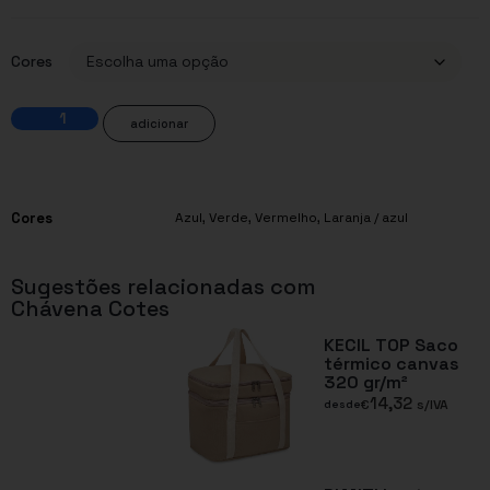
Cores
adicionar
Cores
Azul
,
Verde
,
Vermelho
,
Laranja / azul
Sugestões relacionadas com
Chávena Cotes
KECIL TOP Saco
térmico canvas
320 gr/m²
14,32
€
s/IVA
desde