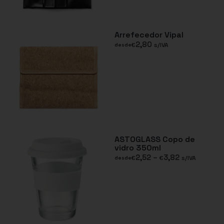
Arrefecedor Vipal
2,80
€
s/IVA
desde
ASTOGLASS Copo de
vidro 350ml
2,52
–
3,82
€
€
s/IVA
desde