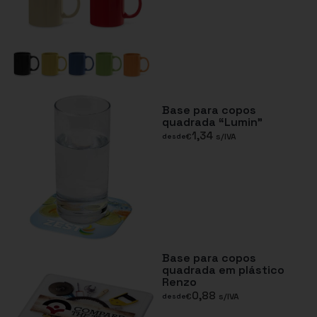
Base para copos
quadrada “Lumin”
1,34
€
s/IVA
desde
Base para copos
quadrada em plástico
Renzo
0,88
€
s/IVA
desde