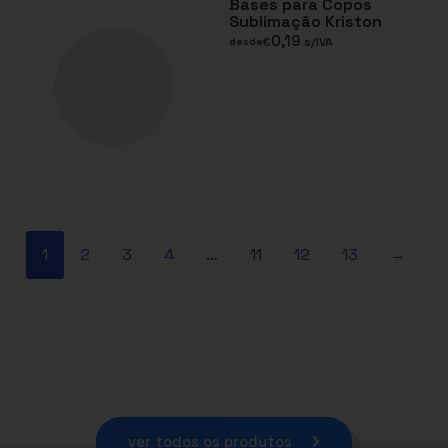
Bases para Copos
Sublimação Kriston
0,19
€
s/IVA
desde
1
2
3
4
…
11
12
13
→
ver todos os produtos