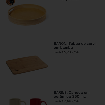
BANON. Tábua de servir
em bambu
3,20
€
s/IVA
desde
BARINE. Caneca em
cerâmica 350 mL
2,46
€
s/IVA
desde