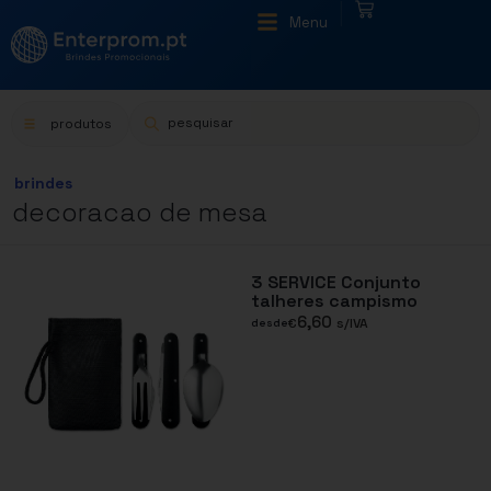
|
Menu
produtos
brindes
decoracao de mesa
3 SERVICE Conjunto
talheres campismo
6,60
€
s/IVA
desde