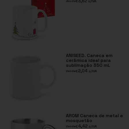
3,62
€
s/IVA
desde
ANISEED. Caneca em
cerâmica ideal para
sublimação 350 mL
2,04
€
s/IVA
desde
AROM Caneca de metal e
mosquetão
4,42
€
s/IVA
desde