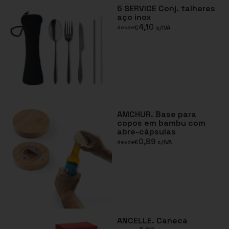
5 SERVICE Conj. talheres
aço inox
4,10
€
s/IVA
desde
AMCHUR. Base para
copos em bambu com
abre-cápsulas
0,89
€
s/IVA
desde
ANCELLE. Caneca