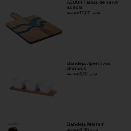
AZUUR Tábua de servir
acácia
17,00
€
s/IVA
desde
Bandeja Aperitivos
Branduk
6,10
€
s/IVA
desde
Bandeja Meltem
8,30
€
s/IVA
desde