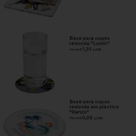
Base para copos
redonda “Lumin”
1,34
€
s/IVA
desde
Base para copos
redonda em plástico
“Renzo”
0,88
€
s/IVA
desde