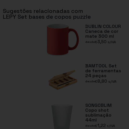
Sugestões relacionadas com
LEPY Set bases de copos puzzle
DUBLIN COLOUR
Caneca de cor
mate 300 ml
3,50
€
s/IVA
desde
BAMTOOL Set
de ferramentas
24 peças
8,80
€
s/IVA
desde
SONGOBLIM
Copo shot
sublimação
44ml
1,22
€
s/IVA
desde