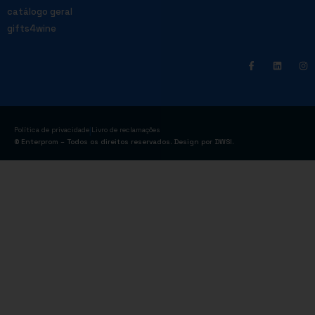
catálogo geral
gifts4wine
|
Política de privacidade
Livro de reclamações
© Enterprom – Todos os direitos reservados. Design por
DWSI
.