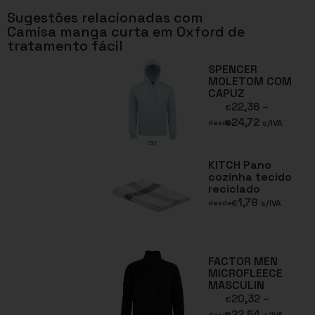
Sugestões relacionadas com
Camisa manga curta em Oxford de
tratamento fácil
SPENCER
MOLETOM COM
CAPUZ
22,36
–
€
24,72
€
s/IVA
desde
KITCH Pano
cozinha tecido
reciclado
1,78
€
s/IVA
desde
FACTOR MEN
MICROFLEECE
MASCULIN
20,32
–
€
22,64
desde