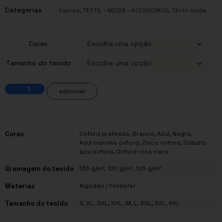
Categorias
,
,
Camisa
TÊXTIL - MODA - ACESSÓRIOS
Têxtil moda
Cores
Tamanho do tecido
adicionar
Cores
Oxford prateado, Branco, Azul, Negro,
Azul marinho oxford, Zinco oxford, Cobalto
azul oxford, Oxford rosa claro
Gramagem do tecido
135 g/m², 130 g/m², 125 g/m²
Matérias
Algodão / Poliéster
Tamanho do tecido
S, XL, 3XL, XXL, M, L, 6XL, 5XL, 4XL