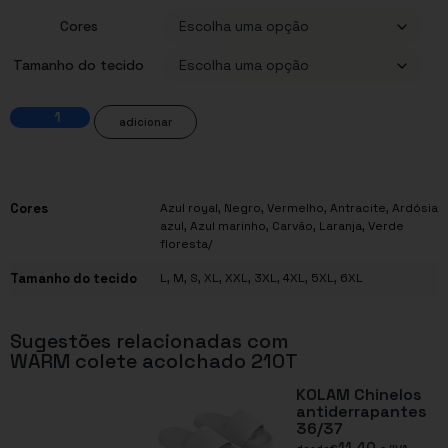
Cores
Tamanho do tecido
adicionar
Cores
Azul royal
,
Negro
,
Vermelho
,
Antracite
,
Ardósia
azul
,
Azul marinho
,
Carvão
,
Laranja
,
Verde
floresta/
Tamanho do tecido
L
,
M
,
S
,
XL
,
XXL
,
3XL
,
4XL
,
5XL
,
6XL
Sugestões relacionadas com
WARM colete acolchado 210T
KOLAM Chinelos
antiderrapantes
36/37
11,40