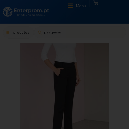
|
Menu
produtos