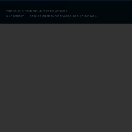
|
Política de privacidade
Livro de reclamações
© Enterprom – Todos os direitos reservados. Design por
DWSI
.