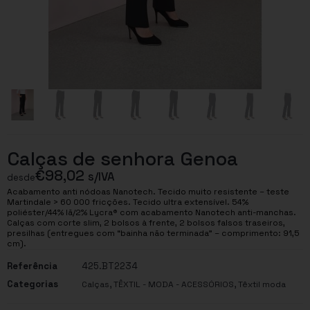
Calças de senhora Genoa
€
98,02
s/IVA
desde
Acabamento anti nódoas Nanotech. Tecido muito resistente – teste
Martindale > 60 000 fricções. Tecido ultra extensível. 54%
poliéster/44% lã/2% Lycra® com acabamento Nanotech anti-manchas.
Calças com corte slim, 2 bolsos à frente, 2 bolsos falsos traseiros,
presilhas (entregues com “bainha não terminada” – comprimento: 91,5
cm).
Referência
425.BT2234
Categorias
,
,
Calças
TÊXTIL - MODA - ACESSÓRIOS
Têxtil moda