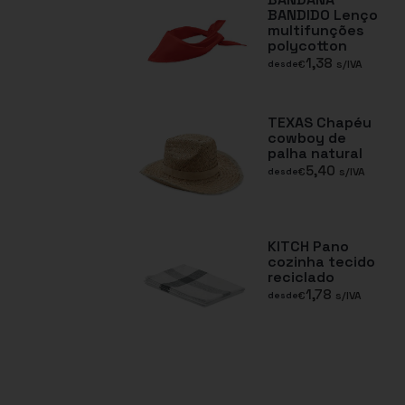
BANDIDO Lenço
multifunções
polycotton
1,38
€
s/IVA
desde
TEXAS Chapéu
cowboy de
palha natural
5,40
€
s/IVA
desde
KITCH Pano
cozinha tecido
reciclado
1,78
€
s/IVA
desde