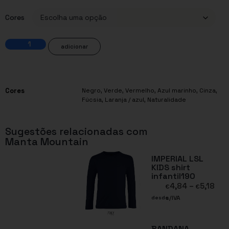
Cores
adicionar
Cores
Negro
,
Verde
,
Vermelho
,
Azul marinho
,
Cinza
,
Fúcsia
,
Laranja / azul
,
Naturalidade
Sugestões relacionadas com
Manta Mountain
IMPERIAL LSL
KIDS shirt
infantil190
4,84
–
5,18
€
€
s/IVA
desde
BANDANA