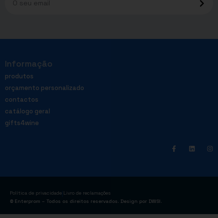
Informação
produtos
orçamento personalizado
contactos
catálogo geral
gifts4wine
|
Política de privacidade
Livro de reclamações
© Enterprom – Todos os direitos reservados. Design por
DWSI
.