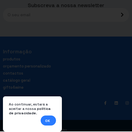
Subscreva a nossa newsletter
Informação
produtos
orçamento personalizado
contactos
catálogo geral
gifts4wine
Ao continuar, estará a
aceitar a nossa
política
de privacidade
.
OK
|
Política de privacidade
Livro de reclamações