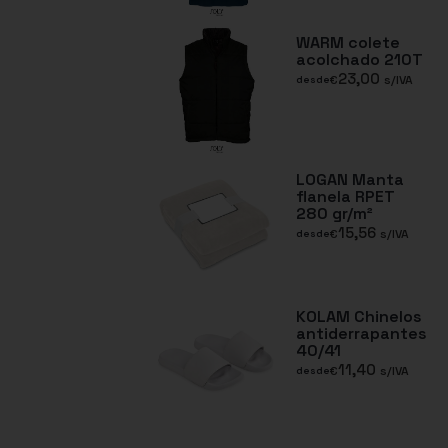
WARM colete
acolchado 210T
23,00
€
s/IVA
desde
LOGAN Manta
flanela RPET
280 gr/m²
15,56
€
s/IVA
desde
KOLAM Chinelos
antiderrapantes
40/41
11,40
€
s/IVA
desde