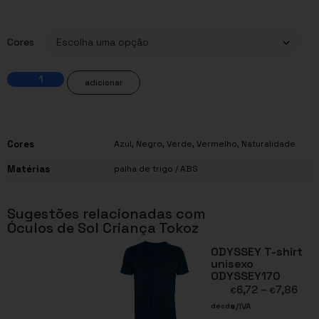
Cores
adicionar
Cores
Azul
,
Negro
,
Verde
,
Vermelho
,
Naturalidade
Matérias
palha de trigo / ABS
Sugestões relacionadas com
Óculos de Sol Criança Tokoz
ODYSSEY T-shirt
unisexo
ODYSSEY170
6,72
–
7,86
€
€
s/IVA
desde