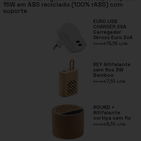
15W em ABS reciclado (100% rABS) com
suporte
EURO USB
CHARGER 2XA
Carregador
Skross Euro 2xA
15,16
€
s/IVA
desde
REY Altifalante
sem fios 3W
Bamboo
7,10
€
s/IVA
desde
ROUND +
Altifalante
cortiça sem fio
6,10
€
s/IVA
desde