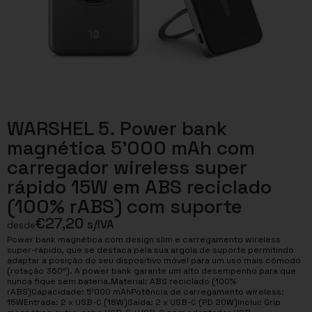
WARSHEL 5. Power bank
magnética 5’000 mAh com
carregador wireless super
rápido 15W em ABS reciclado
(100% rABS) com suporte
€
27,20
s/IVA
desde
Power bank magnética com design slim e carregamento wireless
super-rápido, que se destaca pela sua argola de suporte permitindo
adaptar a posição do seu dispositivo móvel para um uso mais cómodo
(rotação 360º). A power bank garante um alto desempenho para que
nunca fique sem bateria.Material: ABS reciclado (100%
rABS)Capacidade: 5’000 mAhPotência de carregamento wireless:
15WEntrada: 2 x USB-C (18W)Saída: 2 x USB-C (PD 20W)Inclui: Grip