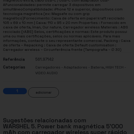
magnético extra, cabo USB-C / USB-C com adaptador USB-
AFuncionalidades: permite carregar 3 dispositivos em
simultâneoCompatibilidade: iPhone 12 e superior, dispositivos com
tecnologia magnética (ex: Magsafe ou com grip
magnético)Fornecimento: Caixa de oferta em papel kraft reciclado
105 x 69 x 10 mm | Caixa: 110 x 95 x 20 mm Properties : Fornecido em
caixa de oferta, Íman, Our nature, Carregador wireless Materials : ABS
reciclado (rABS) Selos, certificações e normas: Este produto possui
uma ou mais certificações, selos ou normas aplicáveis. Para mais
informações, contacte o seu representante comercial. Packing : Caixa
de oferta – Repacking : Caixa de oferta Default customisation :
Carregador wireless – Circunferência frente (Tampografia – ∅ 30)
Referência
561.97142
Categorias
,
Carregadores - Adaptadores - Bateria
HIGH TECH -
VIDEO AUDIO
adicionar
Sugestões relacionadas com
WARSHEL 5. Power bank magnética 5’000
mAh com carregador wireless super rápido