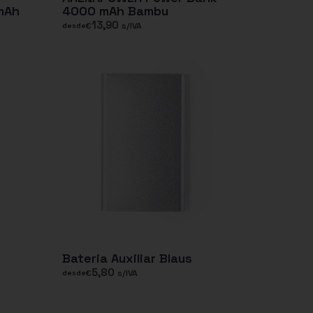
mAh
4000 mAh Bambu
13,90
€
s/IVA
desde
Bateria Auxiliar Blaus
5,80
€
s/IVA
desde