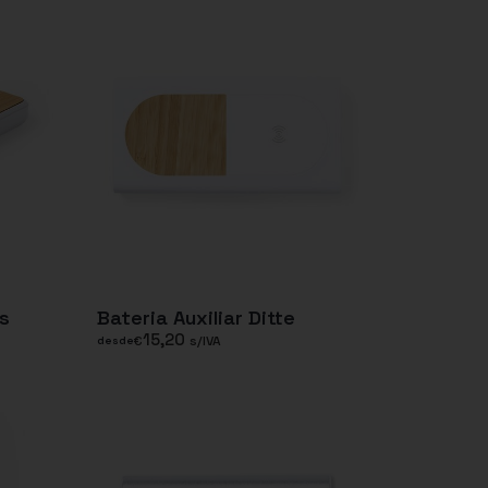
ns
Bateria Auxiliar Ditte
15,20
€
s/IVA
desde