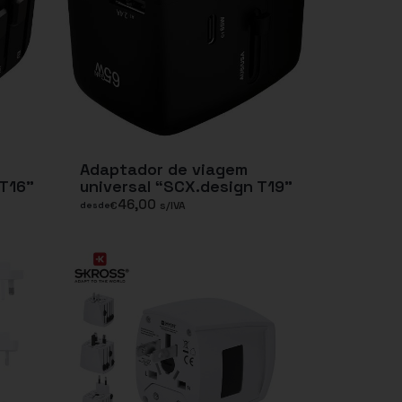
Adaptador de viagem
 T16”
universal “SCX.design T19”
46,00
€
s/IVA
desde