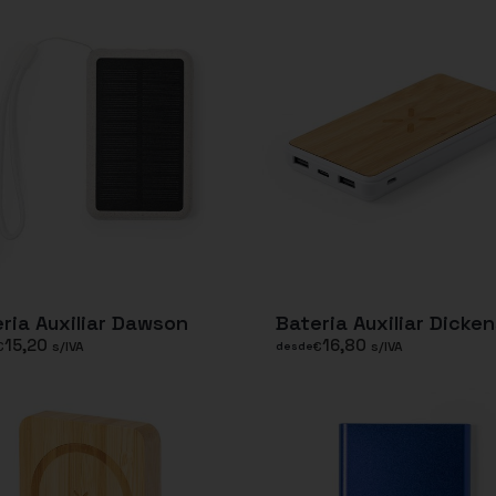
ria Auxiliar Dawson
Bateria Auxiliar Dicke
15,20
16,80
€
s/IVA
€
s/IVA
desde