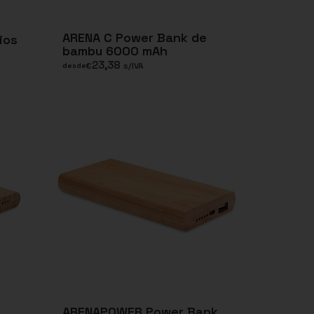
ARENA C Power Bank de
ios
bambu 6000 mAh
23,38
€
s/IVA
desde
ARENAPOWER Power Bank