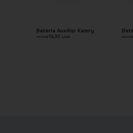
Bateria Auxiliar Kalery
Bate
16,30
€
s/IVA
desde
desde