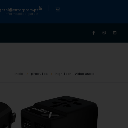
|
geral@enterprom.pt
informações gerais
início
produtos
high tech - video audio