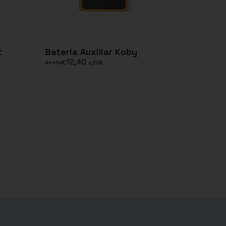
t
Bateria Auxiliar Koby
12,40
€
s/IVA
desde