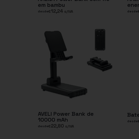
em bambu
ener
12,24
€
s/IVA
desde
desde
AVELI Power Bank de
Bate
10000 mAh
desde
22,80
€
s/IVA
desde