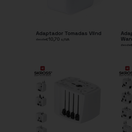
Adaptador Tomadas Vlind
Ada
Wan
10,70
€
s/IVA
desde
desde