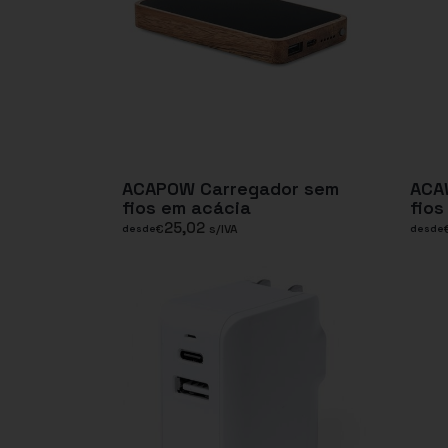
ACAPOW Carregador sem
ACA
fios em acácia
fios
25,02
€
s/IVA
desde
desde