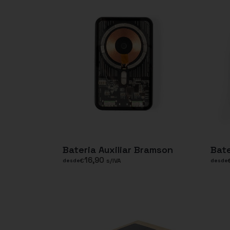
Bateria Auxiliar Bramson
Bate
16,90
€
s/IVA
desde
desde