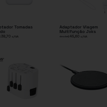
ptador Tomadas
Adaptador Viagem
do
Multifunção Joks
38,70
45,60
€
s/IVA
€
s/IVA
desde