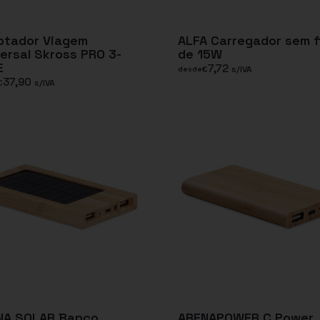
ptador Viagem
ALFA Carregador sem f
ersal Skross PRO 3-
de 15W
E
7,72
€
s/IVA
desde
37,90
€
s/IVA
NA SOLAR Banco
ARENAPOWER C Power