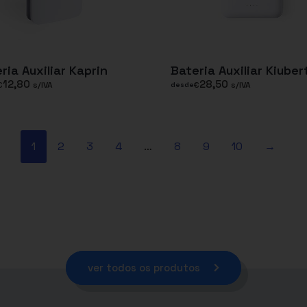
ria Auxiliar Kaprin
Bateria Auxiliar Kiuber
12,80
28,50
€
s/IVA
€
s/IVA
desde
1
2
3
4
…
8
9
10
→
ver todos os produtos