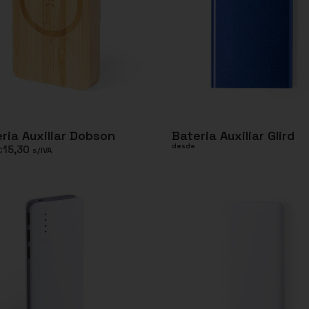
ria Auxiliar Dobson
Bateria Auxiliar Glird
desde
15,30
€
s/IVA