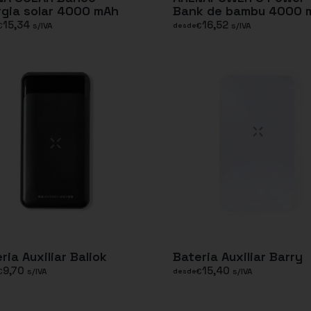
gia solar 4000 mAh
Bank de bambu 4000 
15,34
16,52
€
s/IVA
€
s/IVA
desde
ria Auxiliar Baliok
Bateria Auxiliar Barry
9,70
15,40
€
s/IVA
€
s/IVA
desde