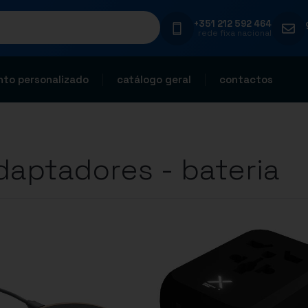
+351 212 592 464
rede fixa nacional
to personalizado
catálogo geral
contactos
daptadores - bateria