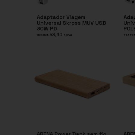
Adaptador Viagem
Ada
Universal Skross MUV USB
Univ
30W PD
POL
58,40
€
s/IVA
desde
desde
ARENA Power Bank sem fio
ARE