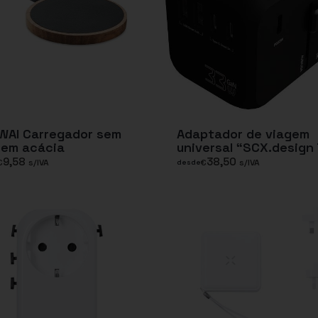
WAI Carregador sem
Adaptador de viagem
 em acácia
universal “SCX.design
9,58
38,50
€
s/IVA
€
s/IVA
desde