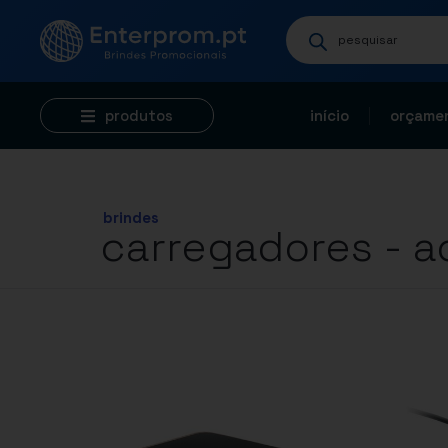
produtos
início
orçamen
brindes
carregadores - a