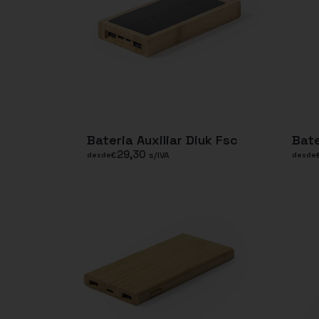
Bateria Auxiliar Diuk Fsc
Bate
29,30
€
s/IVA
desde
desde