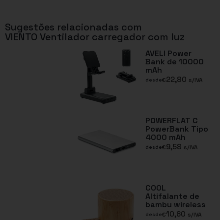
Sugestões relacionadas com
VIENTO Ventilador carregador com luz
AVELI Power
Bank de 10000
mAh
22,80
€
s/IVA
desde
POWERFLAT C
PowerBank Tipo
4000 mAh
9,58
€
s/IVA
desde
COOL
Altifalante de
bambu wireless
10,60
€
s/IVA
desde