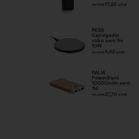
17,82
€
s/IVA
desde
RESS
Carregador
vidro sem fio
10W
9,42
€
s/IVA
desde
RALIA
PowerBank
10000mAh sem
fio
27,70
€
s/IVA
desde