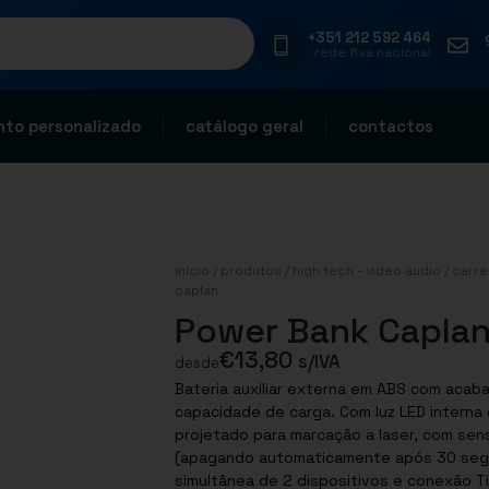
+351 212 592 464
rede fixa nacional
to personalizado
catálogo geral
contactos
início
/
produtos
/
high tech - video audio
/
carre
caplan
Power Bank Capla
€
13,80
s/IVA
desde
Bateria auxiliar externa em ABS com aca
capacidade de carga. Com luz LED intern
projetado para marcação a laser, com sen
(apagando automaticamente após 30 segun
simultânea de 2 dispositivos e conexão T