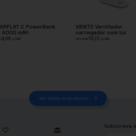
ERFLAT C PowerBank
VIENTO Ventilador
o 4000 mAh
carregador com luz
9,58
13,72
€
s/IVA
€
s/IVA
desde
ver todos os produtos
Subscreva a