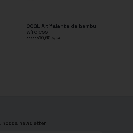
COOL Altifalante de bambu
wireless
10,60
€
s/IVA
desde
 nossa newsletter