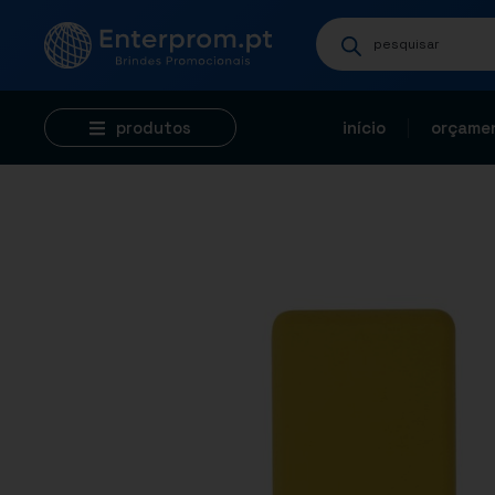
produtos
início
orçamen