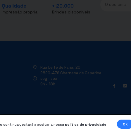
Qualidade
+ 20.000
Impressão própria
Brindes disponíveis
Rua Leite de Faria, 20
2820-476 Charneca de Caparica
seg - sex
9h - 18h
OK
o continuar, estará a aceitar a nossa
política de privacidade
.