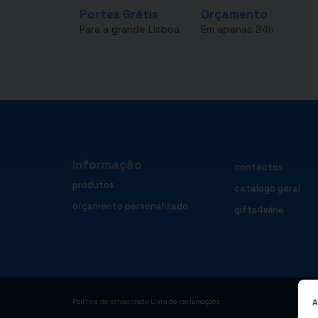
Portes Grátis
Orçamento
Para a grande Lisboa
Em apenas 24h
Informação
contactos
produtos
catálogo geral
orçamento personalizado
gifts4wine
|
A
Política de privacidade
Livro de reclamações