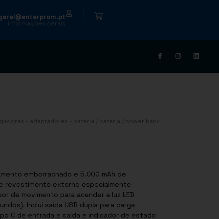
|
geral@enterprom.pt
informações gerais
gadores - adaptadores - bateria
/
bateria
/ power bank
n
bamento emborrachado e 5.000 mAh de
a e revestimento externo especialmente
sor de movimento para acender a luz LED
dos). Inclui saída USB dupla para carga
ipo C de entrada e saída e indicador de estado