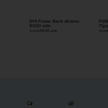
DYA Power Bank dínamo
POW
8000 mAh
Tip
40,18
€
s/IVA
desde
desde