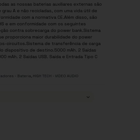
das as nossas baterias auxiliares externas são
 grau A e não recicladas, com uma vida útil de
formidade com a normativa CE.Além disso, são
HS e em conformidade com os seguintes
eção contra sobrecarga do power bank.Sistema
e proporciona maior durabilidade do power
os-circuitos.Sistema de transferência de carga
o dispositivo de destino.5000 mAh. 2 Saídas
000 mAh. 2 Saídas USB. Saída e Entrada Tipo C
,
adores - Bateria
HIGH TECH - VIDEO AUDIO