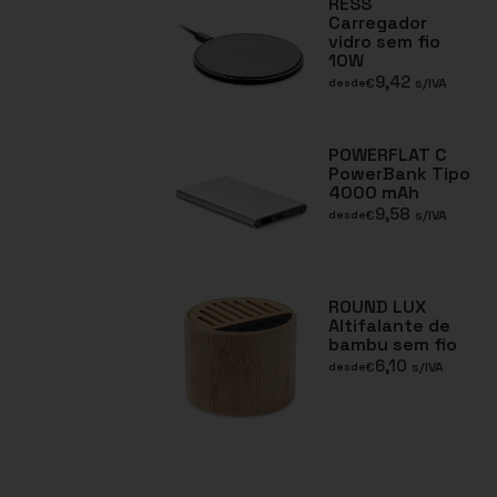
RESS
Carregador
vidro sem fio
10W
9,42
€
s/IVA
desde
POWERFLAT C
PowerBank Tipo
4000 mAh
9,58
€
s/IVA
desde
ROUND LUX
Altifalante de
bambu sem fio
6,10
€
s/IVA
desde