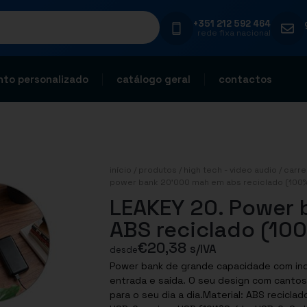
+351 212 592 464
rede fixa nacional
to personalizado
catálogo geral
contactos
início
/
produtos
/
high tech - video audio
/
carre
power bank 20’000 mah em abs reciclado (100%
LEAKEY 20. Power
ABS reciclado (10
€
20,38
s/IVA
desde
Power bank de grande capacidade com indi
entrada e saída. O seu design com canto
para o seu dia a dia.Material: ABS recicl