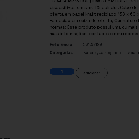
USB-C e micro USB (10W)Saída: USB-C, 2x 
dispositivos em simultâneoInclui: Cabo d
oferta em papel kraft reciclado 138 x 69 x
Fornecido em caixa de oferta, Our nature Materials : ABS
normas: Este produto possui uma ou mais c
mais informações, contacte o seu represe
Referência
561.97199
Categorias
,
Bateria
Carregadores - Adapt
adicionar