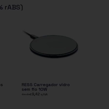
% rABS)
os
RESS Carregador vidro
sem fio 10W
9,42
€
s/IVA
desde