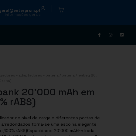
|
geral@enterprom.pt
informações gerais
gadores - adaptadores - bateria
/
bateria
/ leakey 20.
 rabs)
 bank 20’000 mAh em
0% rABS)
cador de nível de carga e diferentes portas de
s arredondados torna-se uma escolha elegante
ado (100% rABS)Capacidade: 20’000 mAhEntrada: