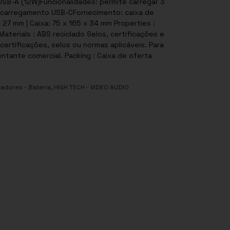
USB-A (12W)Funcionalidades: permite carregar 3
e carregamento USB-CFornecimento: caixa de
 27 mm | Caixa: 75 x 165 x 34 mm Properties :
 reciclado Selos, certificações e
ertificações, selos ou normas aplicáveis. Para
ntante comercial. Packing : Caixa de oferta
,
adores - Bateria
HIGH TECH - VIDEO AUDIO