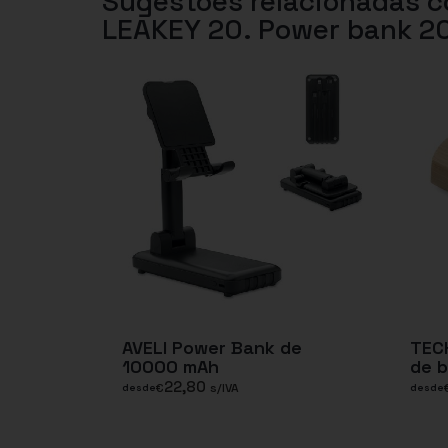
Sugestões relacionadas 
LEAKEY 20. Power bank 2
AVELI Power Bank de
TEC
10000 mAh
de 
22,80
€
s/IVA
desde
desde