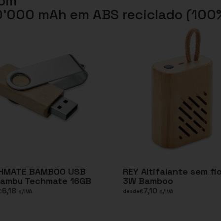
com
0’000 mAh em ABS reciclado (100
HMATE BAMBOO USB
REY Altifalante sem fi
bambu Techmate 16GB
3W Bamboo
6,18
7,10
€
s/IVA
€
s/IVA
desde