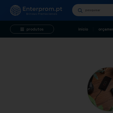
produtos
início
orçamen