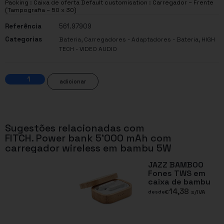
Packing : Caixa de oferta Default customisation : Carregador – Frente
(Tampografia – 50 x 30)
Referência
561.97909
Categorias
,
,
Bateria
Carregadores - Adaptadores - Bateria
HIGH
TECH - VIDEO AUDIO
adicionar
Sugestões relacionadas com
FITCH. Power bank 5’000 mAh com
carregador wireless em bambu 5W
JAZZ BAMBOO
Fones TWS em
caixa de bambu
14,38
€
s/IVA
desde