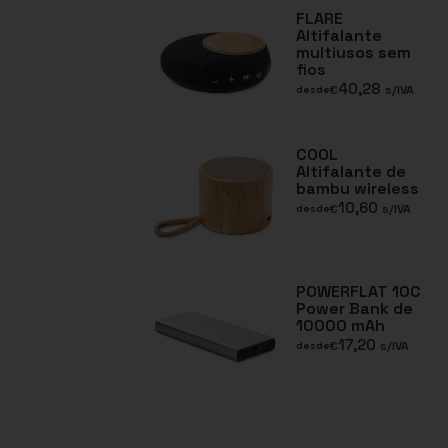
FLARE
Altifalante
multiusos sem
fios
40,28
€
s/IVA
desde
COOL
Altifalante de
bambu wireless
10,60
€
s/IVA
desde
POWERFLAT 10C
Power Bank de
10000 mAh
17,20
€
s/IVA
desde