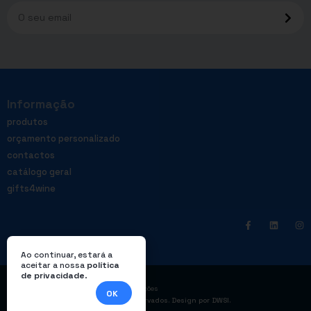
Informação
produtos
orçamento personalizado
contactos
catálogo geral
gifts4wine
Ao continuar, estará a
aceitar a nossa
política
de privacidade
.
|
Política de privacidade
Livro de reclamações
OK
© Enterprom – Todos os direitos reservados. Design por
DWSI
.