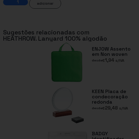
adicionar
Sugestões relacionadas com
HEATHROW. Lanyard 100% algodão
ENJOW Assento
em Non woven
1,94
€
s/IVA
desde
KEEN Placa de
condecoração
redonda
29,48
€
s/IVA
desde
BADGY
Identificador