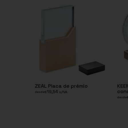
ZEAL Placa de prémio
KEEN
con
19,54
€
s/IVA
desde
desde