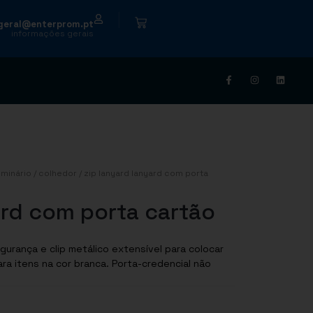
|
geral@enterprom.pt
informações gerais
minário
/
colhedor
/ zip lanyard lanyard com porta
rd com porta cartão
gurança e clip metálico extensível para colocar