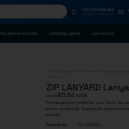
+351 212 592 464
rede fixa nacional
to personalizado
catálogo geral
contactos
início
/
produtos
/
festa - evento
/
acessórios se
cartão
ZIP LANYARD Lanya
€
0,92
s/IVA
desde
Fita lanyard em poliéster com fecho de se
porta-credencial. Sublimação disponível para itens na cor branca. Porta-credencial não
incluído.
Referência
392.MO9852