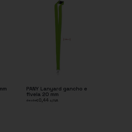
5mm
PANY Lanyard gancho e
fivela 20 mm
0,44
€
s/IVA
desde