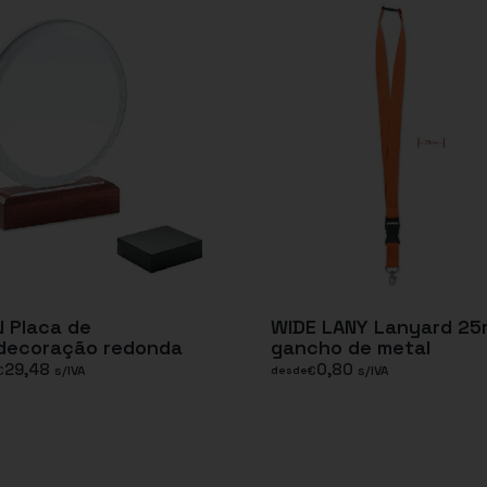
 Placa de
WIDE LANY Lanyard 2
decoração redonda
gancho de metal
29,48
0,80
€
s/IVA
€
s/IVA
desde