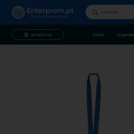
produtos
início
orçamen