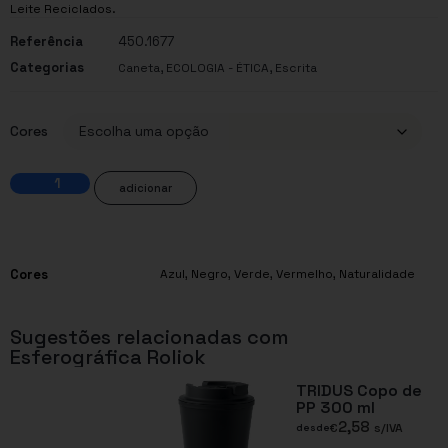
Leite Reciclados.
Referência
450.1677
Categorias
,
,
Caneta
ECOLOGIA - ÉTICA
Escrita
Cores
adicionar
Cores
Azul
,
Negro
,
Verde
,
Vermelho
,
Naturalidade
Sugestões relacionadas com
Esferográfica Roliok
TRIDUS Copo de
PP 300 ml
2,58
€
s/IVA
desde