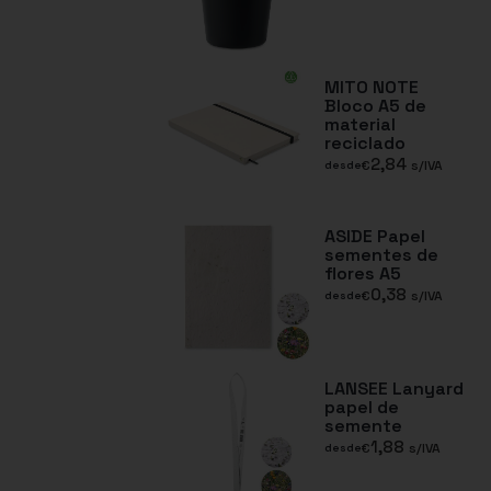
MITO NOTE
Bloco A5 de
material
reciclado
2,84
€
s/IVA
desde
ASIDE Papel
sementes de
flores A5
0,38
€
s/IVA
desde
LANSEE Lanyard
papel de
semente
1,88
€
s/IVA
desde