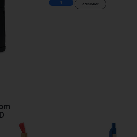
adicionar
com
D