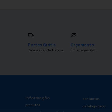
Portes Grátis
Orçamento
Para a grande Lisboa
Em apenas 24h
Informação
contactos
produtos
catálogo geral