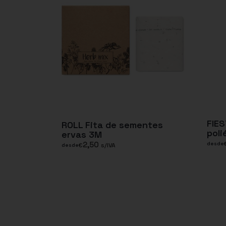
FIES
ROLL Fita de sementes
poli
ervas 3M
2,50
desde
€
s/IVA
desde