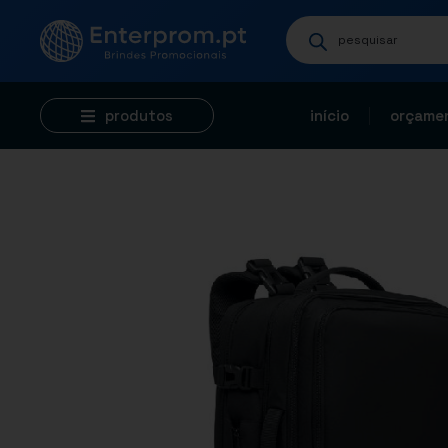
produtos
início
orçamen