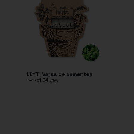
LEYTI Varas de sementes
1,54
€
s/IVA
desde