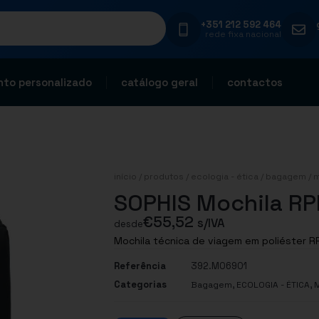
+351 212 592 464
rede fixa nacional
to personalizado
catálogo geral
contactos
início
/
produtos
/
ecologia - ética
/
bagagem
/
m
SOPHIS Mochila R
€
55,52
s/IVA
desde
Mochila técnica de viagem em poliéster RP
Referência
392.MO6901
Categorias
,
,
Bagagem
ECOLOGIA - ÉTICA
M