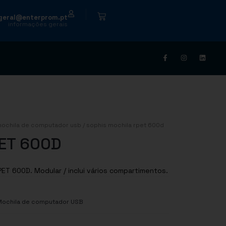
|
geral@enterprom.pt
informações gerais
ochila de computador usb
/ sophis mochila rpet 600d
PET 600D
ET 600D. Modular / inclui vários compartimentos.
ochila de computador USB