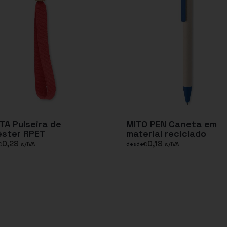
TA Pulseira de
MITO PEN Caneta em
éster RPET
material reciclado
0,28
0,18
€
s/IVA
€
s/IVA
desde