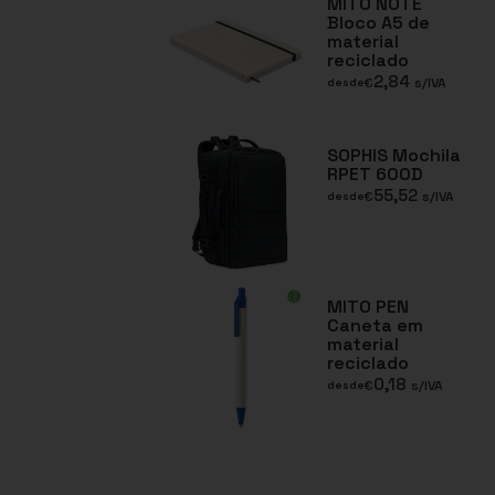
MITO NOTE
Bloco A5 de
material
reciclado
2,84
€
s/IVA
desde
SOPHIS Mochila
RPET 600D
55,52
€
s/IVA
desde
MITO PEN
Caneta em
material
reciclado
0,18
€
s/IVA
desde