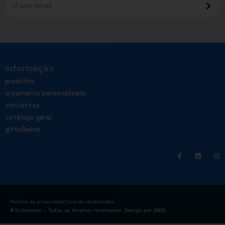
Informação
produtos
orçamento personalizado
contactos
catálogo geral
gifts4wine
|
Política de privacidade
Livro de reclamações
© Enterprom – Todos os direitos reservados. Design por
DWSI
.