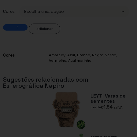
Cores
adicionar
Cores
Amarelo/
,
Azul
,
Branco
,
Negro
,
Verde
,
Vermelho
,
Azul marinho
Sugestões relacionadas com
Esferográfica Napiro
LEYTI Varas de
sementes
1,54
€
s/IVA
desde