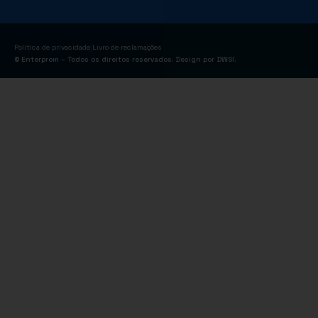
|
Política de privacidade
Livro de reclamações
© Enterprom – Todos os direitos reservados. Design por
DWSI
.