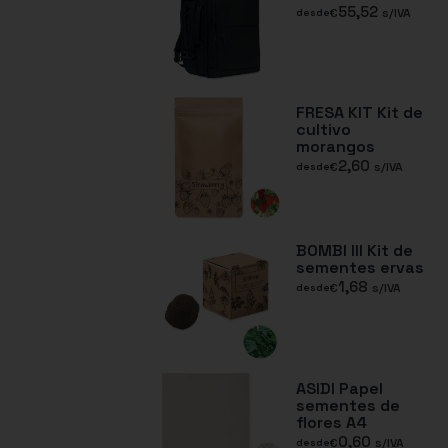
55,52
€
s/IVA
desde
FRESA KIT Kit de
cultivo
morangos
2,60
€
s/IVA
desde
BOMBI III Kit de
sementes ervas
1,68
€
s/IVA
desde
ASIDI Papel
sementes de
flores A4
0,60
€
s/IVA
desde