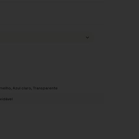
melho
,
Azul claro
,
Transparente
xidável