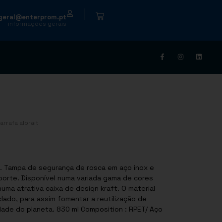
|
geral@enterprom.pt
informações gerais
arrafa albrait
. Tampa de segurança de rosca em aço inox e
ansporte. Disponível numa variada gama de cores
uma atrativa caixa de design kraft. O material
clado, para assim fomentar a reutilização de
idade do planeta. 830 ml Composition : RPET/ Aço