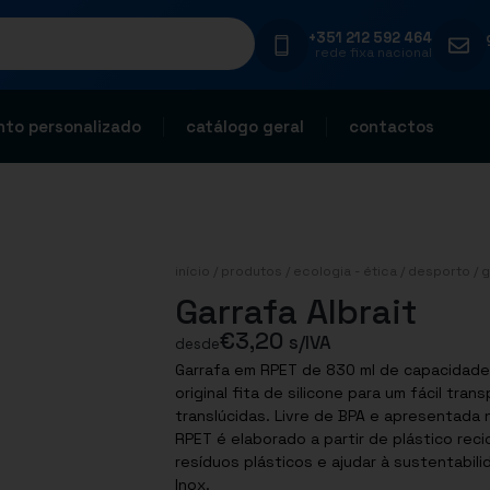
+351 212 592 464
rede fixa nacional
to personalizado
catálogo geral
contactos
início
/
produtos
/
ecologia - ética
/
desporto
/ g
Garrafa Albrait
€
3,20
s/IVA
desde
Garrafa em RPET de 830 ml de capacidade
original fita de silicone para um fácil tr
translúcidas. Livre de BPA e apresentada n
RPET é elaborado a partir de plástico reci
resíduos plásticos e ajudar à sustentabil
Inox.