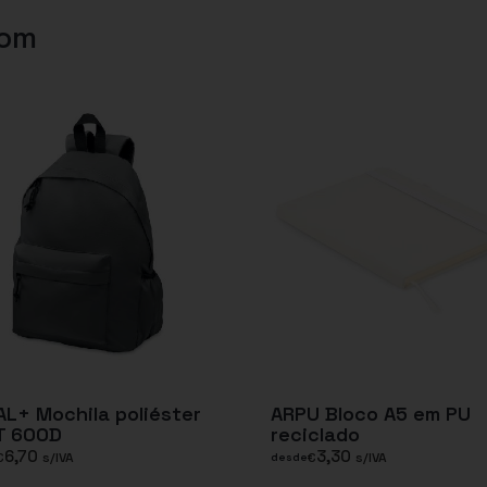
com
L+ Mochila poliéster
ARPU Bloco A5 em PU
T 600D
reciclado
6,70
3,30
€
s/IVA
€
s/IVA
desde