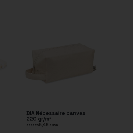
BIA Nécessaire canvas
220 gr/m²
5,46
€
s/IVA
desde