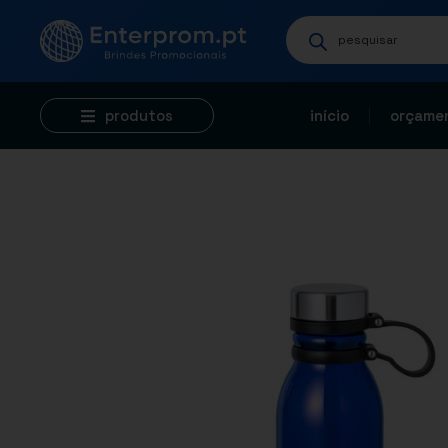
produtos
início
orçamen