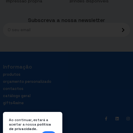
Impressão própria
Brindes disponíveis
Subscreva a nossa newsletter
Informação
produtos
orçamento personalizado
contactos
catálogo geral
gifts4wine
Ao continuar, estará a
aceitar a nossa
política
de privacidade
.