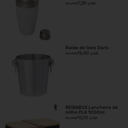
7,38
€
s/IVA
desde
Balde de Gelo Daris
19,40
€
s/IVA
desde
BEIBABOX Lancheira de
milho PLA 1000ml
10,10
€
s/IVA
desde