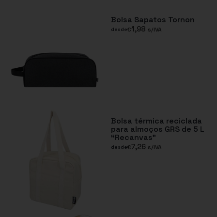
Bolsa Sapatos Tornon
1,98
€
s/IVA
desde
Bolsa térmica reciclada
para almoços GRS de 5 L
“Recanvas”
7,26
€
s/IVA
desde