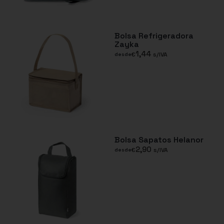
Bolsa Refrigeradora
Zayka
1,44
€
s/IVA
desde
Bolsa Sapatos Helanor
2,90
€
s/IVA
desde