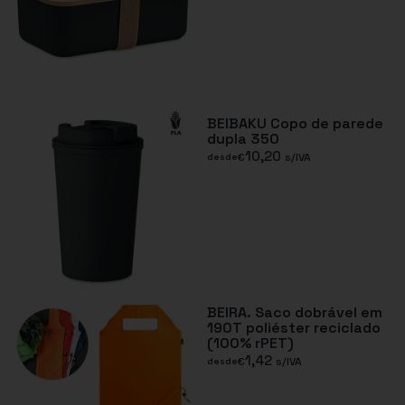
BEIBAKU Copo de parede
dupla 350
10,20
€
s/IVA
desde
BEIRA. Saco dobrável em
190T poliéster reciclado
(100% rPET)
1,42
€
s/IVA
desde