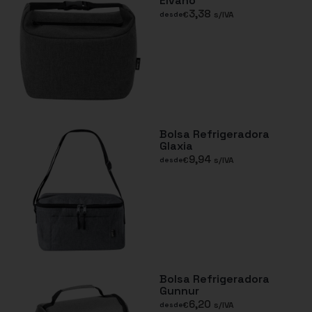
Elvano
3,38
€
s/IVA
desde
Bolsa Refrigeradora
Glaxia
9,94
€
s/IVA
desde
Bolsa Refrigeradora
Gunnur
6,20
€
s/IVA
desde