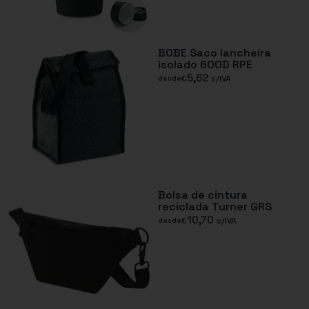
BOBE Saco lancheira
isolado 600D RPE
5,62
€
s/IVA
desde
Bolsa de cintura
reciclada Turner GRS
10,70
€
s/IVA
desde