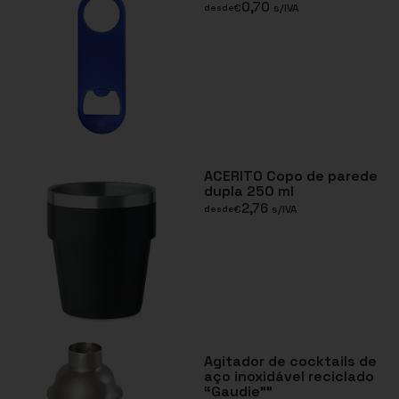
0,70
€
s/IVA
desde
ACERITO Copo de parede
dupla 250 ml
2,76
€
s/IVA
desde
Agitador de cocktails de
aço inoxidável reciclado
“Gaudie””