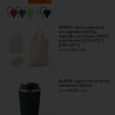
BEIRUT. Saco dobrável
em algodão (50%),
algodão reciclado (30%)
e poliéster (20% rPET)
(140 g/m²)
1,64
€
s/IVA
desde
BLERM Copo com interior
cerâmico 350ml
6,08
€
s/IVA
desde