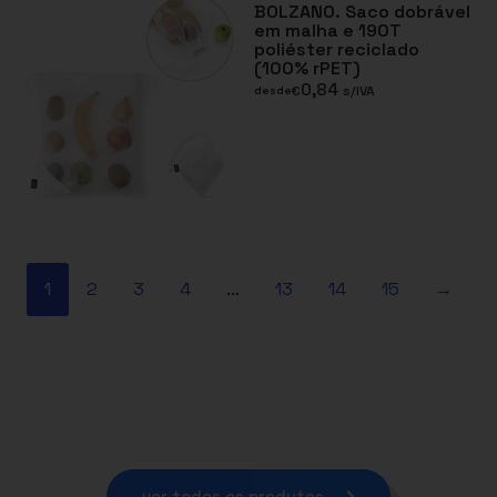
BOLZANO. Saco dobrável
em malha e 190T
poliéster reciclado
(100% rPET)
0,84
€
s/IVA
desde
1
2
3
4
…
13
14
15
→
ver todos os produtos