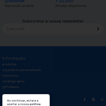
Qualidade
+ 20.000
Impressão própria
Brindes disponíveis
Subscreva a nossa newsletter
Informação
produtos
orçamento personalizado
contactos
catálogo geral
gifts4wine
Ao continuar, estará a
aceitar a nossa
política