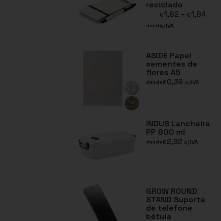
reciclado
1,82
–
1,84
€
€
s/IVA
desde
ASIDE Papel
sementes de
flores A5
0,38
€
s/IVA
desde
INDUS Lancheira
PP 800 ml
2,92
€
s/IVA
desde
GROW ROUND
STAND Suporte
de telefone
bétula