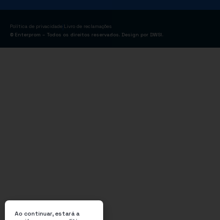
|
Política de privacidade
Livro de reclamações
© Enterprom – Todos os direitos reservados. Design por
DWSI
.
Ao continuar, estará a