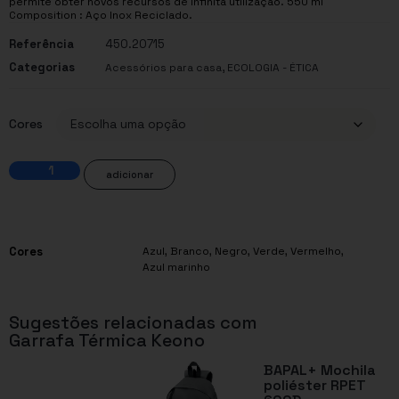
permite obter novos recursos de infinita utilização. 550 ml
Composition : Aço Inox Reciclado.
Referência
450.20715
Categorias
,
Acessórios para casa
ECOLOGIA - ÉTICA
Cores
adicionar
Cores
Azul
,
Branco
,
Negro
,
Verde
,
Vermelho
,
Azul marinho
Sugestões relacionadas com
Garrafa Térmica Keono
BAPAL+ Mochila
poliéster RPET