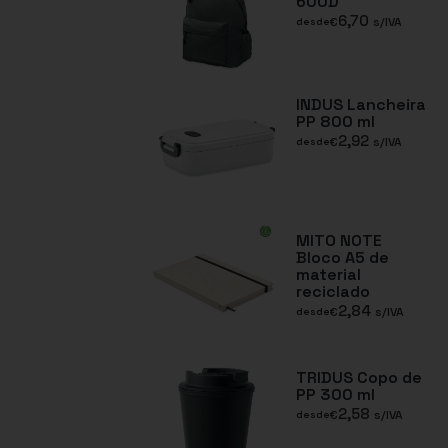
600D
6,70
€
s/IVA
desde
INDUS Lancheira
PP 800 ml
2,92
€
s/IVA
desde
MITO NOTE
Bloco A5 de
material
reciclado
2,84
€
s/IVA
desde
TRIDUS Copo de
PP 300 ml
2,58
€
s/IVA
desde