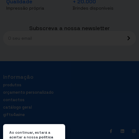
Qualidade
+ 20.000
Impressão própria
Brindes disponíveis
Subscreva a nossa newsletter
Informação
produtos
orçamento personalizado
contactos
catálogo geral
gifts4wine
Ao continuar, estará a
aceitar a nossa
política