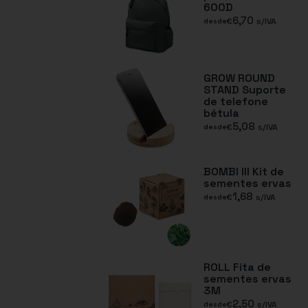
600D
6,70
€
s/IVA
desde
GROW ROUND
STAND Suporte
de telefone
bétula
5,08
€
s/IVA
desde
BOMBI III Kit de
sementes ervas
1,68
€
s/IVA
desde
ROLL Fita de
sementes ervas
3M
2,50
€
s/IVA
desde