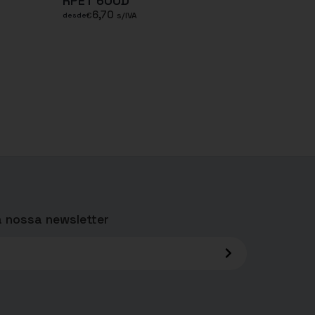
RPET 600D
6,70
€
s/IVA
desde
 nossa newsletter