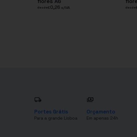
flores A6
flor
0,26
€
s/IVA
desde
desde
Portes Grátis
Orçamento
Para a grande Lisboa
Em apenas 24h