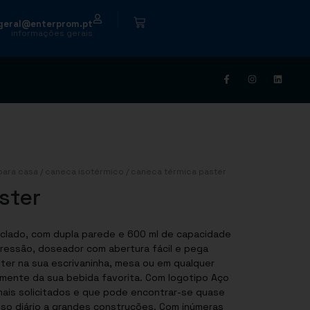
|
geral@enterprom.pt
informações gerais
para casa
/
caneca isotérmico
/ caneca térmica paster
ster
iclado, com dupla parede e 600 ml de capacidade
pressão, doseador com abertura fácil e pega
a ter na sua escrivaninha, mesa ou em qualquer
amente da sua bebida favorita. Com logotipo Aço
 mais solicitados e que pode encontrar-se quase
so diário a grandes construções. Com inúmeras