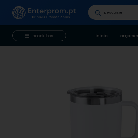
produtos
início
orçamen