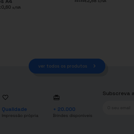
es A4
2,58
€
s/IVA
desde
0,60
€
s/IVA
ver todos os produtos
Subscreva a
Qualidade
+ 20.000
Impressão própria
Brindes disponíveis