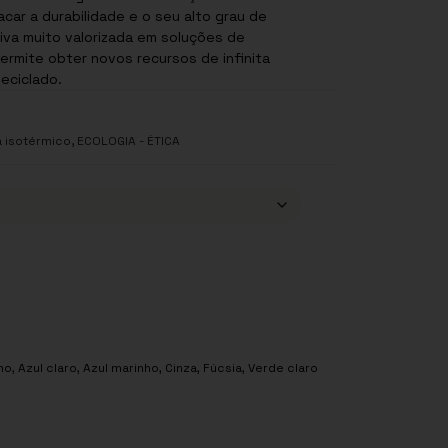
car a durabilidade e o seu alto grau de
iva muito valorizada em soluções de
ermite obter novos recursos de infinita
Reciclado.
,
 isotérmico
ECOLOGIA - ÉTICA
ho
,
Azul claro
,
Azul marinho
,
Cinza
,
Fúcsia
,
Verde claro