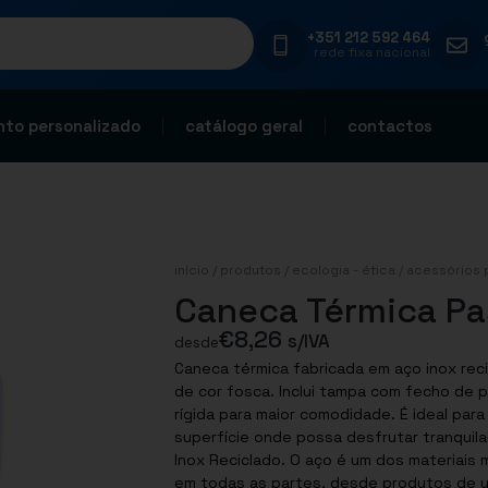
+351 212 592 464
rede fixa nacional
to personalizado
catálogo geral
contactos
início
/
produtos
/
ecologia - ética
/
acessórios 
Caneca Térmica Pa
€
8,26
s/IVA
desde
Caneca térmica fabricada em aço inox rec
de cor fosca. Inclui tampa com fecho de 
rígida para maior comodidade. É ideal par
superfície onde possa desfrutar tranquil
Inox Reciclado. O aço é um dos materiais
em todas as partes, desde produtos de u