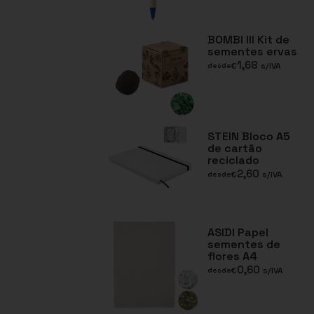
BOMBI III Kit de
sementes ervas
1,68
€
s/IVA
desde
STEIN Bloco A5
de cartão
reciclado
2,60
€
s/IVA
desde
ASIDI Papel
sementes de
flores A4
0,60
€
s/IVA
desde