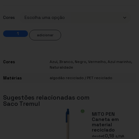
Cores
adicionar
Cores
Azul
,
Branco
,
Negro
,
Vermelho
,
Azul marinho
,
Naturalidade
Matérias
algodão reciclado / PET reciclado
Sugestões relacionadas com
Saco Tremul
MITO PEN
Caneta em
material
reciclado
0,18
€
s/IVA
desde