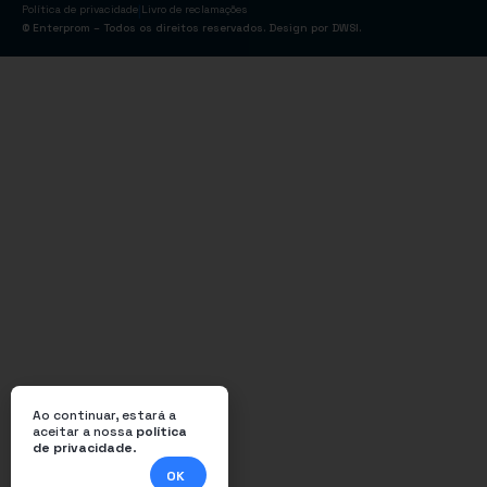
|
Política de privacidade
Livro de reclamações
© Enterprom – Todos os direitos reservados. Design por
DWSI
.
Ao continuar, estará a
aceitar a nossa
política
de privacidade
.
OK