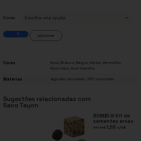
Cores
adicionar
Cores
Azul
,
Branco
,
Negro
,
Verde
,
Vermelho
,
Azul claro
,
Azul marinho
Matérias
algodão reciclado / PET reciclado
Sugestões relacionadas com
Saco Tayon
BOMBI III Kit de
sementes ervas
1,68
€
s/IVA
desde