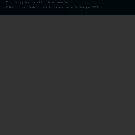
|
Política de privacidade
Livro de reclamações
© Enterprom – Todos os direitos reservados. Design por
DWSI
.