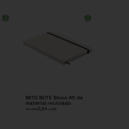
MITO NOTE Bloco A5 de
material reciclado
2,84
€
s/IVA
desde