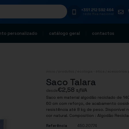
+351 212 592 464
rede fixa nacional
to personalizado
catálogo geral
contactos
início
/
produtos
/
ecologia - ética
/
acessórios 
Saco Talara
€
2,58
s/IVA
desde
Saco em material algodão reciclado de 14
60 cm com reforço, de acabamento cosido e
resistência até 8 kg de peso. Disponível
cor natural. Composition : Algodão Re
Referência
450.20774