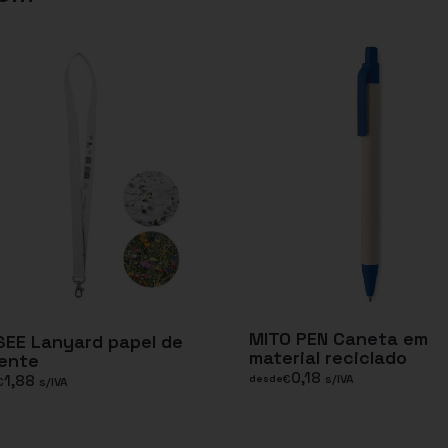
MITO PEN Caneta em
EE Lanyard papel de
material reciclado
ente
0,18
1,88
€
s/IVA
desde
€
s/IVA