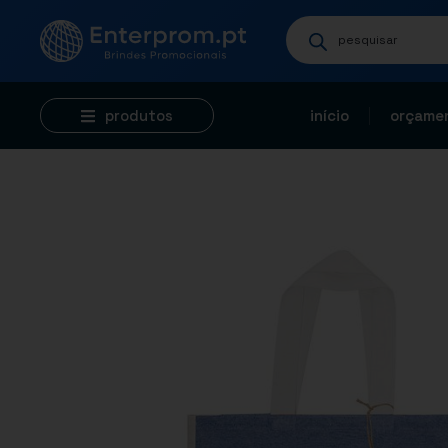
produtos
início
orçamen