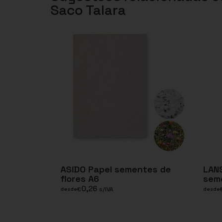
Saco Talara
ASIDO Papel sementes de
LANS
flores A6
sem
0,26
€
s/IVA
desde
desde