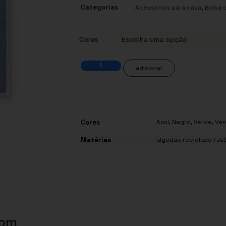
Categorias
,
Acessórios para casa
Bolsa 
Cores
adicionar
Cores
Azul
,
Negro
,
Verde
,
Ver
Matérias
algodão reciclado / Ju
com