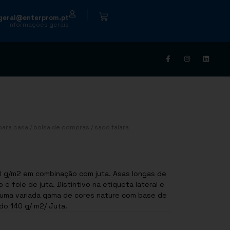
|
geral@enterprom.pt
informações gerais
para casa
/
bolsa de compras
/ saco talara
0 g/m2 em combinação com juta. Asas longas de
 fole de juta. Distintivo na etiqueta lateral e
 numa variada gama de cores nature com base de
ciclado 140 g/ m2/ Juta.