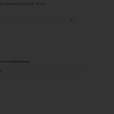
,
de compras
ECOLOGIA - ÉTICA
melho
,
Naturalidade
ta