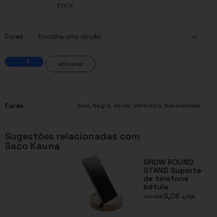
ÉTICA
Cores
adicionar
Cores
Azul
,
Negro
,
Verde
,
Vermelho
,
Naturalidade
Sugestões relacionadas com
Saco Kauna
GROW ROUND
STAND Suporte
de telefone
bétula
5,08
€
s/IVA
desde