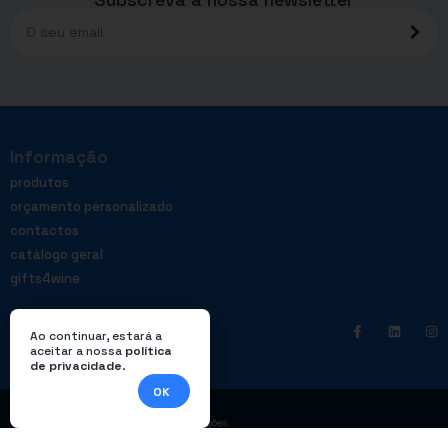
Informação
produtos
orçamento personalizado
contactos
catálogo geral
gifts4wine
Ao continuar, estará a
aceitar a nossa
política
de privacidade
.
OK
|
Política de privacidade
Livro de reclamações
© Enterprom – Todos os direitos reservados. Design por
DWSI
.