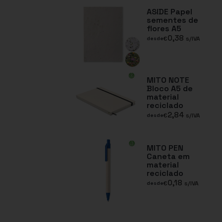
ASIDE Papel
sementes de
flores A5
0,38
€
s/IVA
desde
MITO NOTE
Bloco A5 de
material
reciclado
2,84
€
s/IVA
desde
MITO PEN
Caneta em
material
reciclado
0,18
€
s/IVA
desde