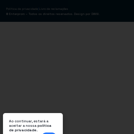
|
Política de privacidade
Livro de reclamações
© Enterprom – Todos os direitos reservados. Design por
DWSI
.
Ao continuar, estará a
aceitar a nossa
política
de privacidade
.