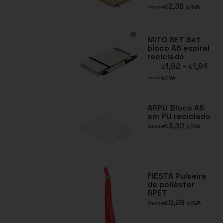
2,36
€
s/IVA
desde
MITO SET Set
bloco A6 espiral
reciclado
1,82
–
1,84
€
€
s/IVA
desde
ARPU Bloco A5
em PU reciclado
3,30
€
s/IVA
desde
FIESTA Pulseira
de poliéster
RPET
0,28
€
s/IVA
desde