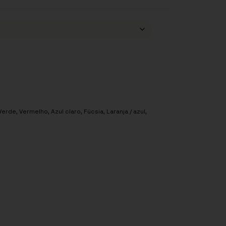
Verde
,
Vermelho
,
Azul claro
,
Fúcsia
,
Laranja / azul
,