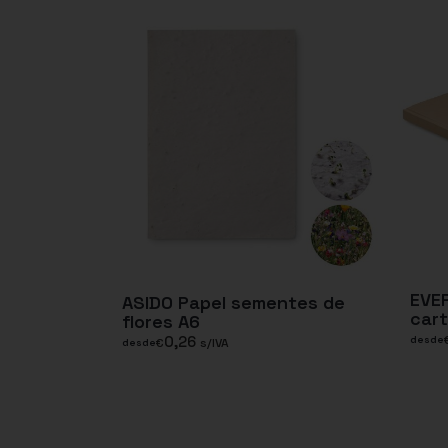
EVE
ASIDO Papel sementes de
cart
flores A6
0,26
desde
€
s/IVA
desde