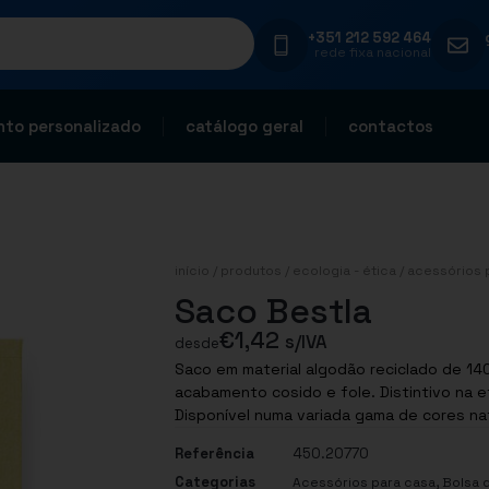
+351 212 592 464
rede fixa nacional
to personalizado
catálogo geral
contactos
início
/
produtos
/
ecologia - ética
/
acessórios 
Saco Bestla
€
1,42
s/IVA
desde
Saco em material algodão reciclado de 14
acabamento cosido e fole. Distintivo na et
Referência
450.20770
Categorias
,
Acessórios para casa
Bolsa 