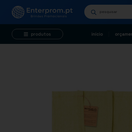
produtos
início
orçamen