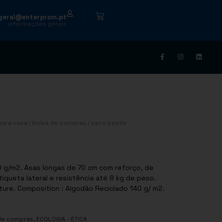
|
geral@enterprom.pt
informações gerais
para casa
/
bolsa de compras
/ saco bestla
0 g/m2. Asas longas de 70 cm com reforço, de
iqueta lateral e resistência até 8 kg de peso.
Disponível numa variada gama de cores nature. Composition : Algodão Reciclado 140 g/ m2.
,
de compras
ECOLOGIA - ÉTICA