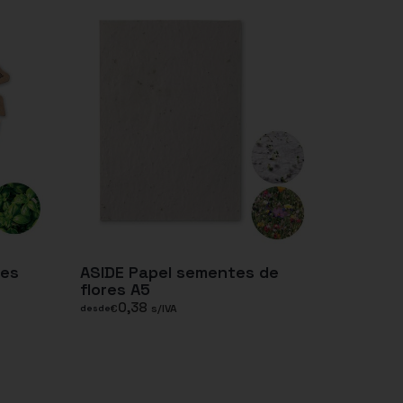
tes
ASIDE Papel sementes de
flores A5
0,38
€
s/IVA
desde