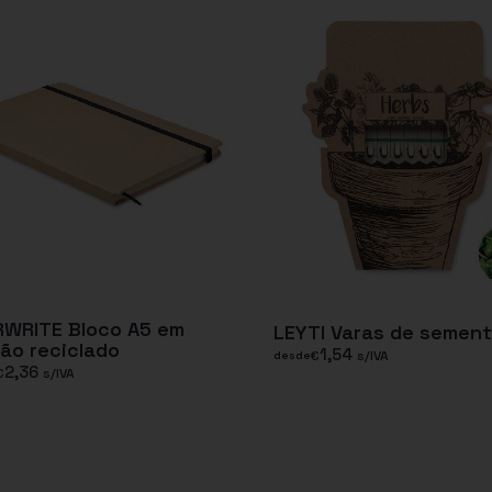
RWRITE Bloco A5 em
LEYTI Varas de semen
ão reciclado
1,54
€
s/IVA
desde
2,36
€
s/IVA