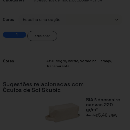
Categorias
,
Acessórios de moda
ECOLOGIA - ÉTICA
Cores
adicionar
Cores
Azul
,
Negro
,
Verde
,
Vermelho
,
Laranja
,
Transparente
Sugestões relacionadas com
Óculos de Sol Skubic
BIA Nécessaire
canvas 220
gr/m²
5,46
€
s/IVA
desde