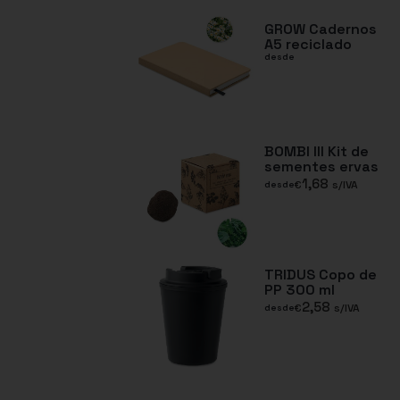
GROW Cadernos
A5 reciclado
desde
BOMBI III Kit de
sementes ervas
1,68
€
s/IVA
desde
TRIDUS Copo de
PP 300 ml
2,58
€
s/IVA
desde