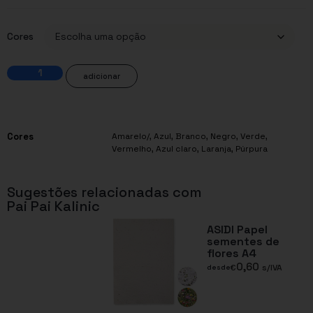
Cores
adicionar
Cores
Amarelo/
,
Azul
,
Branco
,
Negro
,
Verde
,
Vermelho
,
Azul claro
,
Laranja
,
Púrpura
Sugestões relacionadas com
Pai Pai Kalinic
ASIDI Papel
sementes de
flores A4
0,60
€
s/IVA
desde