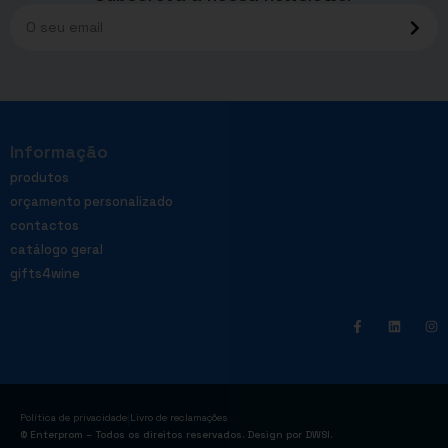
Informação
produtos
orçamento personalizado
contactos
catálogo geral
gifts4wine
|
Política de privacidade
Livro de reclamações
© Enterprom – Todos os direitos reservados. Design por
DWSI
.