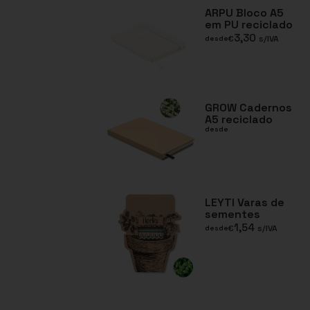
ARPU Bloco A5
em PU reciclado
3,30
€
s/IVA
desde
GROW Cadernos
A5 reciclado
desde
LEYTI Varas de
sementes
1,54
€
s/IVA
desde