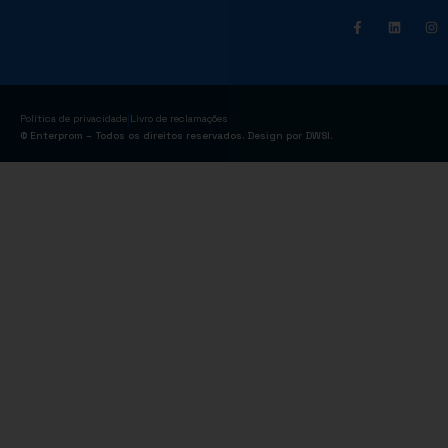
|
Política de privacidade
Livro de reclamações
© Enterprom – Todos os direitos reservados. Design por
DWSI
.