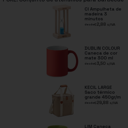
CI Ampulheta de
madeira 3
minutos
2,88
€
s/IVA
desde
DUBLIN COLOUR
Caneca de cor
mate 300 ml
3,50
€
s/IVA
desde
KECIL LARGE
Saco térmico
grande 450gr/m
29,88
€
s/IVA
desde
LIM Caneca