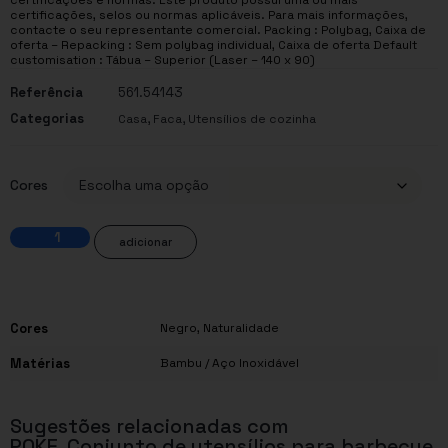
certificações, selos ou normas aplicáveis. Para mais informações,
contacte o seu representante comercial. Packing : Polybag, Caixa de
oferta – Repacking : Sem polybag individual, Caixa de oferta Default
customisation : Tábua – Superior (Laser – 140 x 90)
Referência
561.54143
Categorias
,
,
Casa
Faca
Utensílios de cozinha
Cores
adicionar
Cores
Negro
,
Naturalidade
Matérias
Bambu / Aço Inoxidável
Sugestões relacionadas com
POKE. Conjunto de utensílios para barbecue