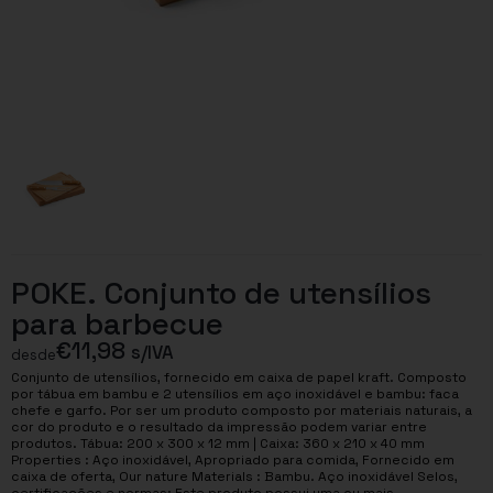
POKE. Conjunto de utensílios
para barbecue
€
11,98
s/IVA
desde
Conjunto de utensílios, fornecido em caixa de papel kraft. Composto
por tábua em bambu e 2 utensílios em aço inoxidável e bambu: faca
chefe e garfo. Por ser um produto composto por materiais naturais, a
cor do produto e o resultado da impressão podem variar entre
produtos. Tábua: 200 x 300 x 12 mm | Caixa: 360 x 210 x 40 mm
Properties : Aço inoxidável, Apropriado para comida, Fornecido em
caixa de oferta, Our nature Materials : Bambu. Aço inoxidável Selos,
certificações e normas: Este produto possui uma ou mais