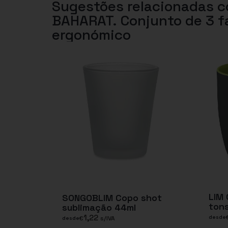
Sugestões relacionadas 
BAHARAT. Conjunto de 3 f
ergonómico
LIM
SONGOBLIM Copo shot
tons
sublimação 44ml
1,22
desde
€
s/IVA
desde