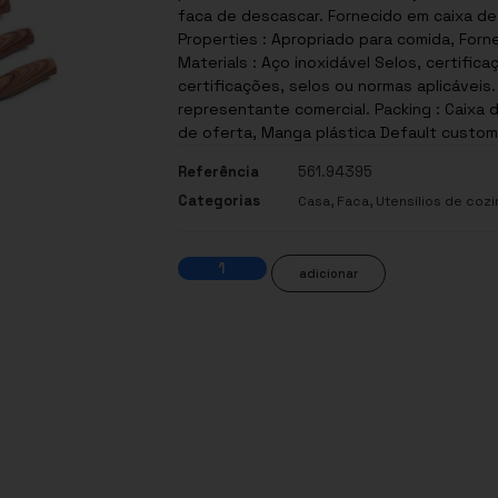
faca de descascar. Fornecido em caixa de
Properties : Apropriado para comida, Forn
Materials : Aço inoxidável Selos, certificações e normas: Este produto possui uma ou mais
certificações, selos ou normas aplicáveis
representante comercial. Packing : Caixa 
de oferta, Manga plástica Default customi
Referência
561.94395
Categorias
,
,
Casa
Faca
Utensílios de cozi
adicionar