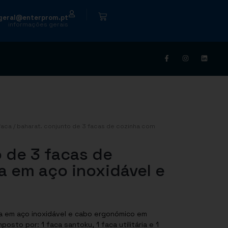
|
geral@enterprom.pt
informações gerais
faca
/ baharat. conjunto de 3 facas de cozinha com
 de 3 facas de
a em aço inoxidável e
na em aço inoxidável e cabo ergonómico em
posto por: 1 faca santoku, 1 faca utilitária e 1