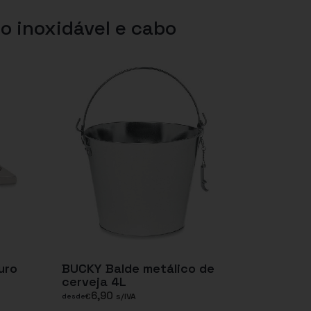
o inoxidável e cabo
uro
BUCKY Balde metálico de
cerveja 4L
6,90
€
s/IVA
desde