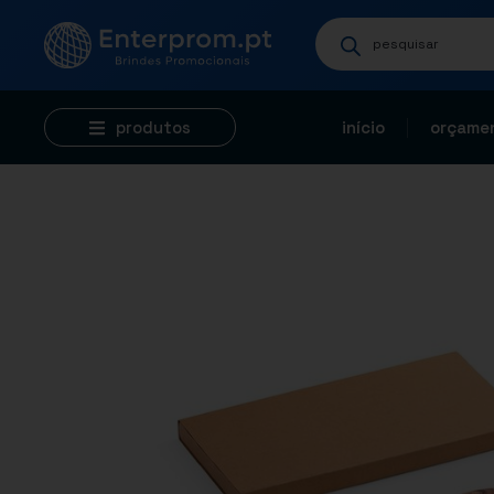
produtos
início
orçamen