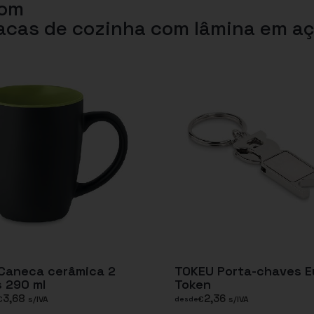
com
acas de cozinha com lâmina em aç
 Caneca cerâmica 2
TOKEU Porta-chaves E
 290 ml
Token
3,68
2,36
€
s/IVA
€
s/IVA
desde