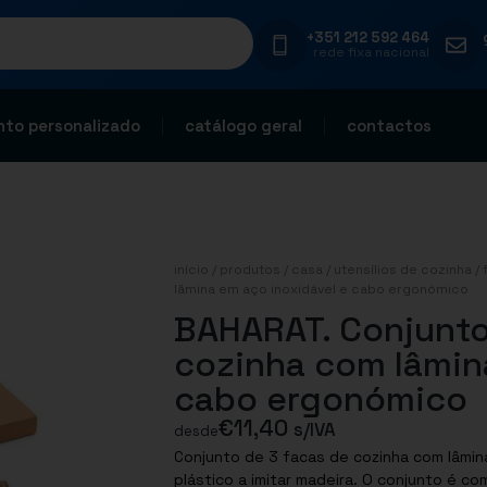
+351 212 592 464
rede fixa nacional
to personalizado
catálogo geral
contactos
início
/
produtos
/
casa
/
utensílios de cozinha
/
lâmina em aço inoxidável e cabo ergonómico
BAHARAT. Conjunto
cozinha com lâmin
cabo ergonómico
€
11,40
s/IVA
desde
Conjunto de 3 facas de cozinha com lâmi
plástico a imitar madeira. O conjunto é com