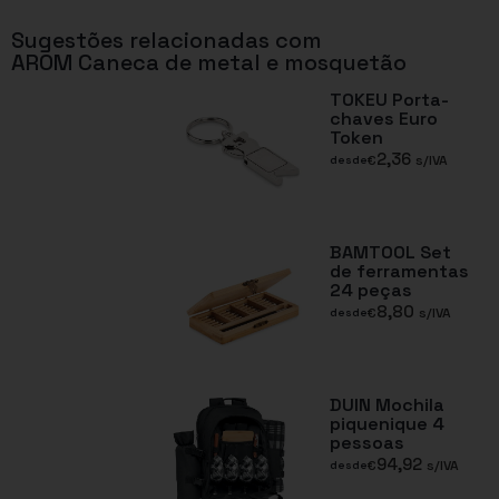
Sugestões relacionadas com
AROM Caneca de metal e mosquetão
TOKEU Porta-
chaves Euro
Token
2,36
€
s/IVA
desde
BAMTOOL Set
de ferramentas
24 peças
8,80
€
s/IVA
desde
DUIN Mochila
piquenique 4
pessoas
94,92
€
s/IVA
desde