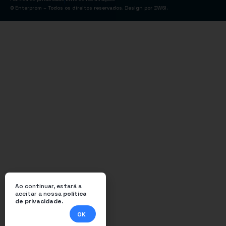
© Enterprom – Todos os direitos reservados. Design por
DWSI
.
Ao continuar, estará a
aceitar a nossa
política
de privacidade
.
OK