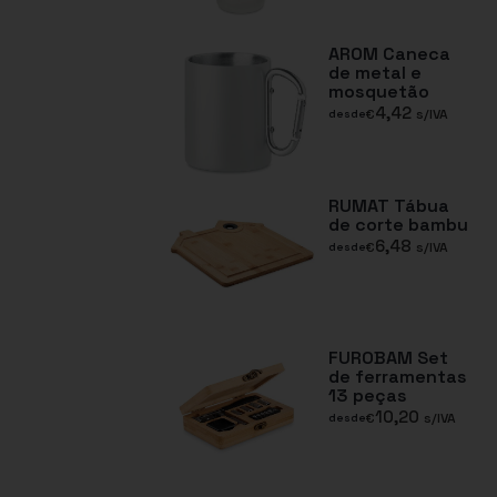
AROM Caneca
de metal e
mosquetão
4,42
€
s/IVA
desde
RUMAT Tábua
de corte bambu
6,48
€
s/IVA
desde
FUROBAM Set
de ferramentas
13 peças
10,20
€
s/IVA
desde