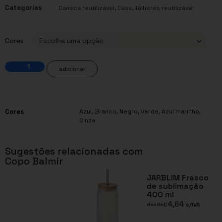
Categorias
,
,
Caneca reutilizável
Casa
Talheres reutilizável
Cores
adicionar
Cores
Azul
,
Branco
,
Negro
,
Verde
,
Azul marinho
,
Cinza
Sugestões relacionadas com
Copo Balmir
JARBLIM Frasco
de sublimação
400 ml
4,64
€
s/IVA
desde