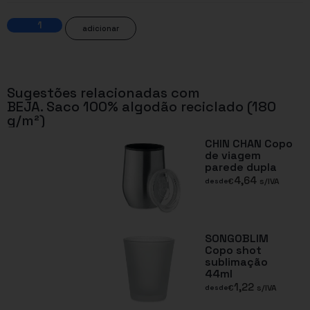
adicionar
Sugestões relacionadas com
BEJA. Saco 100% algodão reciclado (180
g/m²)
CHIN CHAN Copo
de viagem
parede dupla
4,64
€
s/IVA
desde
SONGOBLIM
Copo shot
sublimação
44ml
1,22
€
s/IVA
desde