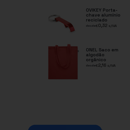
OVIKEY Porta-
chave alumínio
reciclado
0,32
€
s/IVA
desde
ONEL Saco em
algodão
orgânico
2,16
€
s/IVA
desde