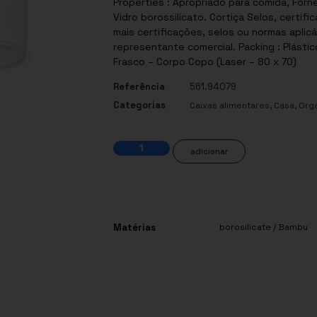
Properties : Apropriado para comida, Forne
Vidro borossilicato. Cortiça Selos, certificações e normas: Este produto possui uma ou
mais certificações, selos ou normas aplic
representante comercial. Packing : Plástic
Frasco – Corpo Copo (Laser – 80 x 70)
Referência
561.94079
Categorias
,
,
Caixas alimentares
Casa
Org
adicionar
Matérias
borosilicate / Bambu