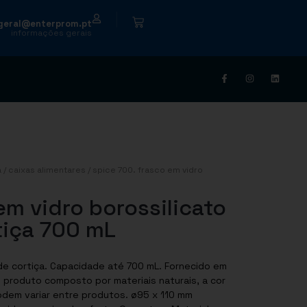
|
geral@enterprom.pt
informações gerais
a
/
caixas alimentares
/ spice 700. frasco em vidro
em vidro borossilicato
iça 700 mL
de cortiça. Capacidade até 700 mL. Fornecido em
m produto composto por materiais naturais, a cor
odem variar entre produtos. ø95 x 110 mm