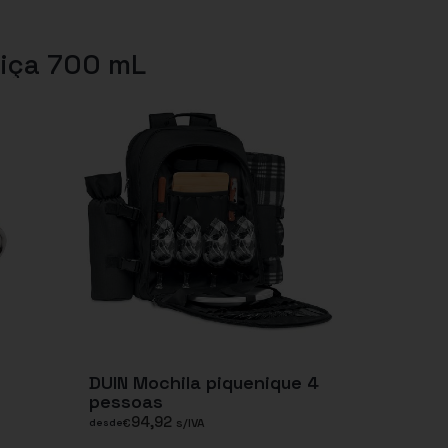
tiça 700 mL
-
DUIN Mochila piquenique 4
pessoas
94,92
€
s/IVA
desde