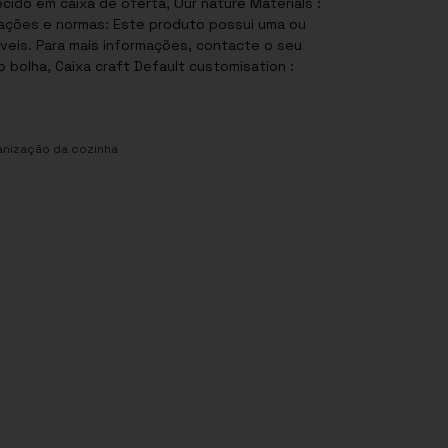
cido em caixa de oferta, Our nature Materials :
áveis. Para mais informações, contacte o seu
o bolha, Caixa craft Default customisation :
anização da cozinha