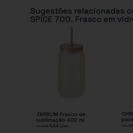
Sugestões relacionadas 
SPICE 700. Frasco em vidr
CHI
JARBLIM Frasco de
pare
sublimação 400 ml
4,64
desde
€
s/IVA
desde