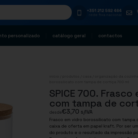
+351 212 592 464
rede fixa nacional
to personalizado
catálogo geral
contactos
início
/
produtos
/
casa
/
organização da cozinh
borossilicato com tampa de cortiça 700 ml
SPICE 700. Frasco 
com tampa de cort
€
3,70
s/IVA
desde
Frasco em vidro borossilicato com tampa 
caixa de oferta em papel kraft. Por ser u
do produto e o resultado da impressão p