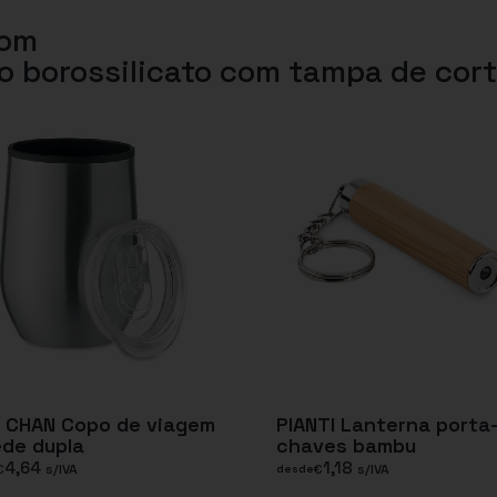
com
o borossilicato com tampa de cor
N CHAN Copo de viagem
PIANTI Lanterna porta
de dupla
chaves bambu
4,64
1,18
€
s/IVA
€
s/IVA
desde