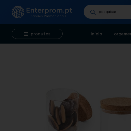
produtos
início
orçamen