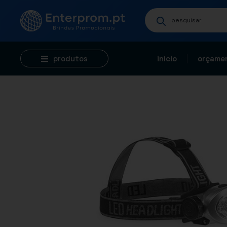
produtos
início
orçamen