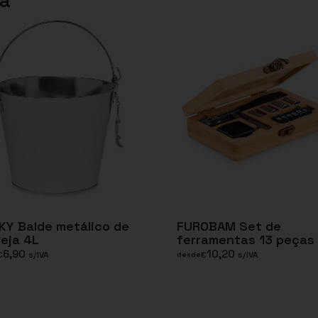
Y Balde metálico de
FUROBAM Set de
eja 4L
ferramentas 13 peças
6,90
10,20
€
s/IVA
€
s/IVA
desde