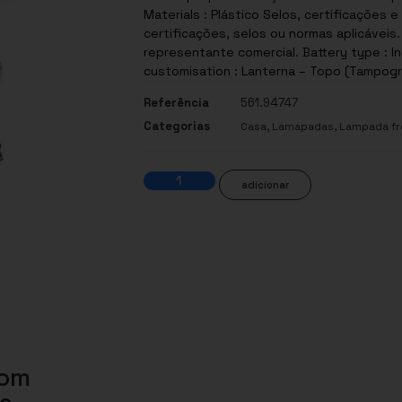
Materials : Plástico Selos, certificações e normas: Este produto possui uma ou mais
certificações, selos ou normas aplicáveis
representante comercial. Battery type : In
customisation : Lanterna – Topo (Tampogra
Referência
561.94747
Categorias
,
,
Casa
Lamapadas
Lampada fr
adicionar
com
ça