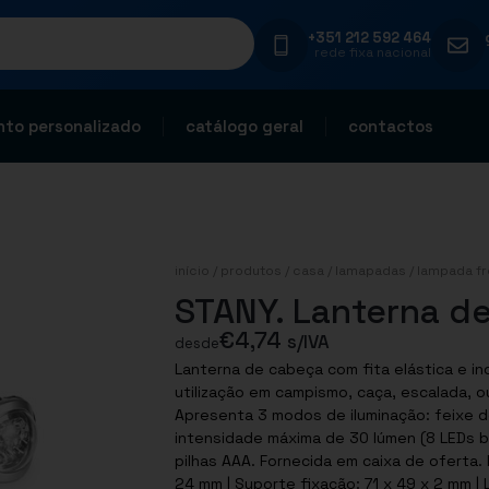
+351 212 592 464
rede fixa nacional
to personalizado
catálogo geral
contactos
início
/
produtos
/
casa
/
lamapadas
/
lampada fr
STANY. Lanterna d
€
4,74
s/IVA
desde
Lanterna de cabeça com fita elástica e incl
utilização em campismo, caça, escalada, 
Apresenta 3 modos de iluminação: feixe d
intensidade máxima de 30 lúmen (8 LEDs br
pilhas AAA. Fornecida em caixa de oferta. F
24 mm | Suporte fixação: 71 x 49 x 2 mm | 