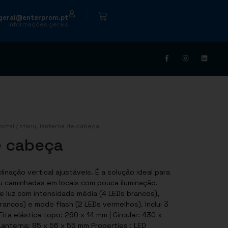
|
geral@enterprom.pt
informações gerais
ontal
/ stany. lanterna de cabeça
e cabeça
inação vertical ajustáveis. É a solução ideal para
ou caminhadas em locais com pouca iluminação.
e luz com intensidade média (4 LEDs brancos),
ancos) e modo flash (2 LEDs vermelhos). Inclui 3
ita elástica topo: 260 x 14 mm | Circular: 430 x
Lanterna: 85 x 56 x 55 mm Properties : LED