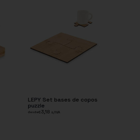
LEPY Set bases de copos
puzzle
3,18
€
s/IVA
desde