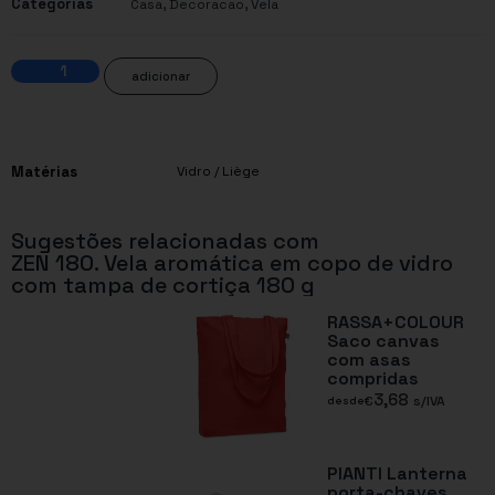
Categorias
,
,
Casa
Decoracao
Vela
adicionar
Matérias
Vidro / Liège
Sugestões relacionadas com
ZEN 180. Vela aromática em copo de vidro
com tampa de cortiça 180 g
RASSA+COLOUR
Saco canvas
com asas
compridas
3,68
€
s/IVA
desde
PIANTI Lanterna
porta-chaves