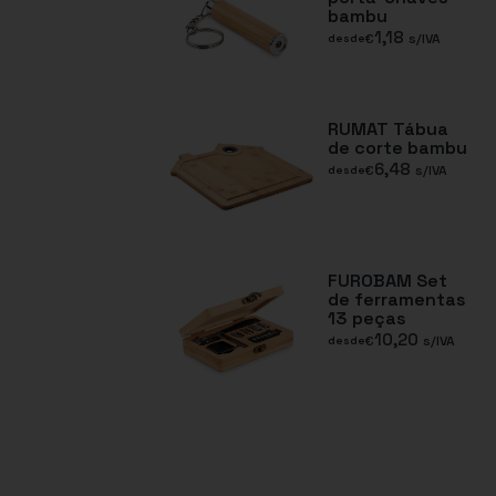
bambu
1,18
€
s/IVA
desde
RUMAT Tábua
de corte bambu
6,48
€
s/IVA
desde
FUROBAM Set
de ferramentas
13 peças
10,20
€
s/IVA
desde