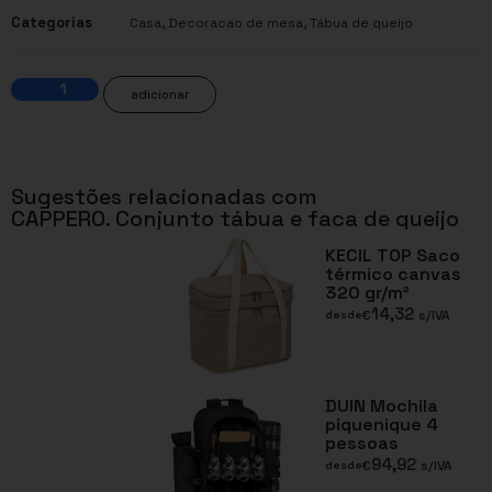
Categorias
,
,
Casa
Decoracao de mesa
Tábua de queijo
adicionar
Sugestões relacionadas com
CAPPERO. Conjunto tábua e faca de queijo
KECIL TOP Saco
térmico canvas
320 gr/m²
14,32
€
s/IVA
desde
DUIN Mochila
piquenique 4
pessoas
94,92
€
s/IVA
desde