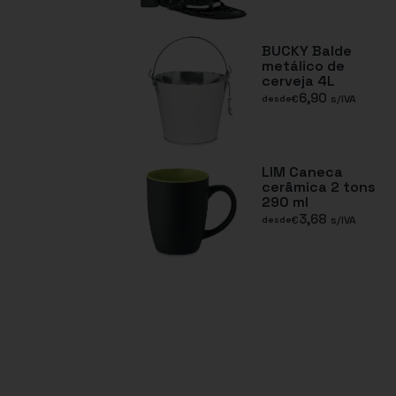
BUCKY Balde
metálico de
cerveja 4L
6,90
€
s/IVA
desde
LIM Caneca
cerâmica 2 tons
290 ml
3,68
€
s/IVA
desde