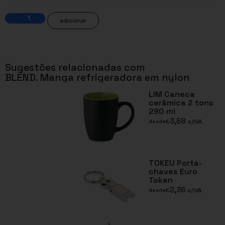
adicionar
Sugestões relacionadas com
BLEND. Manga refrigeradora em nylon
LIM Caneca
cerâmica 2 tons
290 ml
3,68
€
s/IVA
desde
TOKEU Porta-
chaves Euro
Token
2,36
€
s/IVA
desde