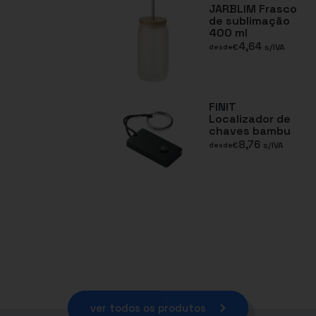
JARBLIM Frasco
de sublimação
400 ml
4,64
€
s/IVA
desde
FINIT
Localizador de
chaves bambu
8,76
€
s/IVA
desde
ver todos os produtos