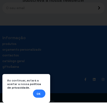
Subscreva a nossa newsletter
Informação
produtos
orçamento personalizado
contactos
catálogo geral
gifts4wine
Ao continuar, estará a
aceitar a nossa
política
de privacidade
.
OK
|
Política de privacidade
Livro de reclamações
© Enterprom – Todos os direitos reservados. Design por
DWSI
.