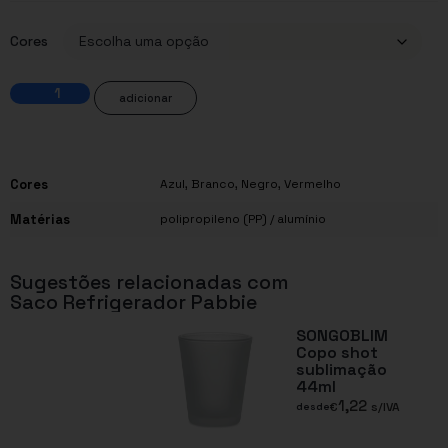
Cores
adicionar
Cores
Azul
,
Branco
,
Negro
,
Vermelho
Matérias
polipropileno (PP) / alumínio
Sugestões relacionadas com
Saco Refrigerador Pabbie
SONGOBLIM
Copo shot
sublimação
44ml
1,22
€
s/IVA
desde