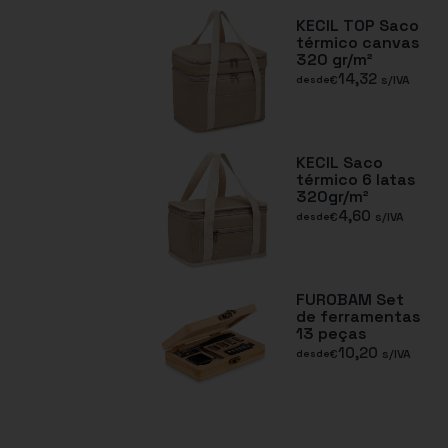
KECIL TOP Saco
térmico canvas
320 gr/m²
14,32
€
s/IVA
desde
KECIL Saco
térmico 6 latas
320gr/m²
4,60
€
s/IVA
desde
FUROBAM Set
de ferramentas
13 peças
10,20
€
s/IVA
desde