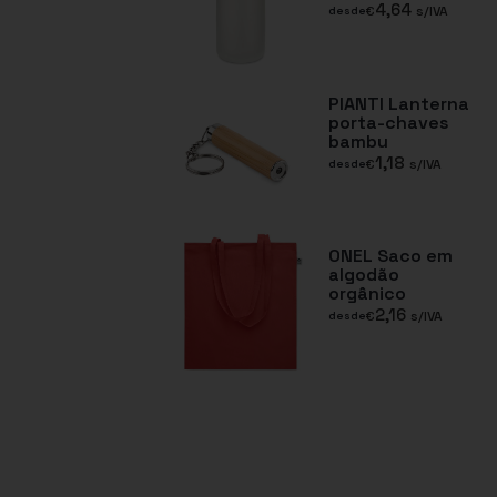
4,64
€
s/IVA
desde
PIANTI Lanterna
porta-chaves
bambu
1,18
€
s/IVA
desde
ONEL Saco em
algodão
orgânico
2,16
€
s/IVA
desde