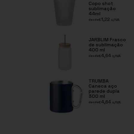
Copo shot
sublimação
44ml
1,22
€
s/IVA
desde
JARBLIM Frasco
de sublimação
400 ml
4,64
€
s/IVA
desde
TRUMBA
Caneca aço
parede dupla
300 ml
4,64
€
s/IVA
desde