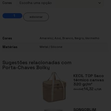
Cores
adicionar
Cores
Amarelo/
,
Azul
,
Branco
,
Negro
,
Vermelho
Matérias
Metal / Silicone
Sugestões relacionadas com
Porta-Chaves Bolky
KECIL TOP Saco
térmico canvas
320 gr/m²
14,32
€
s/IVA
desde
SONGOBLIM